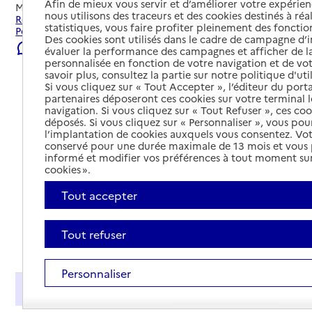
Afin de mieux vous servir et d’améliorer votre expérienc
Mis à jour le
08/08/2026
nous utilisons des traceurs et des cookies destinés à réal
Rechercher les établissements et services autour de
statistiques, vous faire profiter pleinement des fonction
Poitiers.
Des cookies sont utilisés dans le cadre de campagne d
Signaler une erreur
évaluer la performance des campagnes et afficher de la
personnalisée en fonction de votre navigation et de vot
savoir plus, consultez la partie sur notre politique d'uti
Si vous cliquez sur « Tout Accepter », l’éditeur du porta
partenaires déposeront ces cookies sur votre terminal l
navigation. Si vous cliquez sur « Tout Refuser », ces co
déposés. Si vous cliquez sur « Personnaliser », vous pou
l’implantation de cookies auxquels vous consentez. Vot
conservé pour une durée maximale de 13 mois et vous
informé et modifier vos préférences à tout moment sur
cookies ».
Tout accepter
Tout refuser
Tout déplier
Personnaliser
Présentation