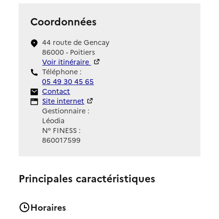
Coordonnées
44 route de Gencay
86000 - Poitiers
Voir itinéraire
Téléphone :
05 49 30 45 65
Contact
Contact
Site Internet
Site internet
Gestionnaire :
Léodia
N° FINESS :
860017599
Principales caractéristiques
Horaires