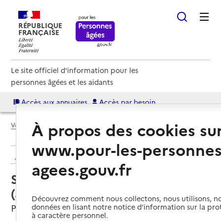
RÉPUBLIQUE
FRANÇAISE
Le site officiel d'information pour les
personnes âgées et les aidants
Accès aux annuaires
Accès par besoin
À propos des cookies su
Voir le fil d’Ariane
www.pour-les-personnes
Retour aux résultats de l'annuaire
agees.gouv.fr
Service autonomie à domicile
(aide) – Seniors Compagnie
Découvrez comment nous collectons, nous utilisons, no
Poitiers, VIENNE
données en lisant notre notice d’information sur la pr
à caractère personnel.