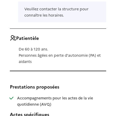
Veuillez contacter la structure pour
connaître les horaires.
Patientèle
De 60 à 120 ans.
Personnes âgées en perte d'autonomie (PA) et
aidants
Prestations proposées
Accompagnements pour les actes de la vie
: disponible
: non disponible
quotidienne (AVQ)
Actes spécifiques