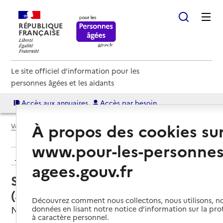
RÉPUBLIQUE
FRANÇAISE
Le site officiel d'information pour les
personnes âgées et les aidants
Accès aux annuaires
Accès par besoin
À propos des cookies su
Voir le fil d’Ariane
www.pour-les-personnes
Retour aux résultats de l'annuaire
agees.gouv.fr
Service autonomie à domicile
(aide) – ADMR
Découvrez comment nous collectons, nous utilisons, no
Naintré, VIENNE
données en lisant notre notice d’information sur la pr
à caractère personnel.