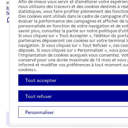
Afin de mieux vous servir et d’améliorer votre expérienc
Mis à jour le
08/08/2026
nous utilisons des traceurs et des cookies destinés à réal
Rechercher les établissements et services autour de
statistiques, vous faire profiter pleinement des fonction
Naintré.
Des cookies sont utilisés dans le cadre de campagne d
Signaler une erreur
évaluer la performance des campagnes et afficher de la
personnalisée en fonction de votre navigation et de vot
savoir plus, consultez la partie sur notre politique d'uti
Si vous cliquez sur « Tout Accepter », l’éditeur du porta
partenaires déposeront ces cookies sur votre terminal l
navigation. Si vous cliquez sur « Tout Refuser », ces co
déposés. Si vous cliquez sur « Personnaliser », vous pou
l’implantation de cookies auxquels vous consentez. Vot
conservé pour une durée maximale de 13 mois et vous
informé et modifier vos préférences à tout moment sur
cookies ».
Tout accepter
Tout refuser
Tout déplier
Personnaliser
Présentation