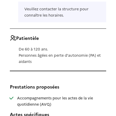
Veuillez contacter la structure pour
connaître les horaires.
Patientèle
De 60 à 120 ans.
Personnes âgées en perte d'autonomie (PA) et
aidants
Prestations proposées
Accompagnements pour les actes de la vie
: disponible
: non disponible
quotidienne (AVQ)
Actes spécifiques