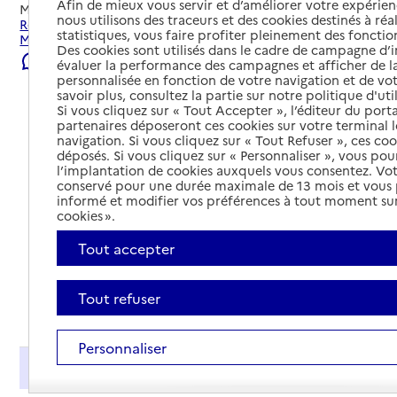
Afin de mieux vous servir et d’améliorer votre expérienc
Mis à jour le
30/07/2026
nous utilisons des traceurs et des cookies destinés à réal
Rechercher les établissements et services autour de
statistiques, vous faire profiter pleinement des fonction
Montmorillon.
Des cookies sont utilisés dans le cadre de campagne d
Signaler une erreur
évaluer la performance des campagnes et afficher de la
personnalisée en fonction de votre navigation et de vot
savoir plus, consultez la partie sur notre politique d'uti
Si vous cliquez sur « Tout Accepter », l’éditeur du porta
partenaires déposeront ces cookies sur votre terminal l
navigation. Si vous cliquez sur « Tout Refuser », ces co
déposés. Si vous cliquez sur « Personnaliser », vous pou
l’implantation de cookies auxquels vous consentez. Vot
conservé pour une durée maximale de 13 mois et vous
informé et modifier vos préférences à tout moment sur
cookies ».
Tout accepter
Tout refuser
Tout déplier
Personnaliser
Présentation