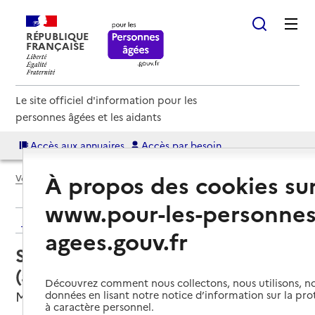
RÉPUBLIQUE
FRANÇAISE
Le site officiel d'information pour les
personnes âgées et les aidants
Accès aux annuaires
Accès par besoin
À propos des cookies su
Voir le fil d’Ariane
www.pour-les-personnes
Retour aux résultats de l'annuaire
agees.gouv.fr
Service autonomie à domicile
(aide) – ADMR Val de Gartempe
Découvrez comment nous collectons, nous utilisons, no
Montmorillon, VIENNE
données en lisant notre notice d’information sur la pr
à caractère personnel.