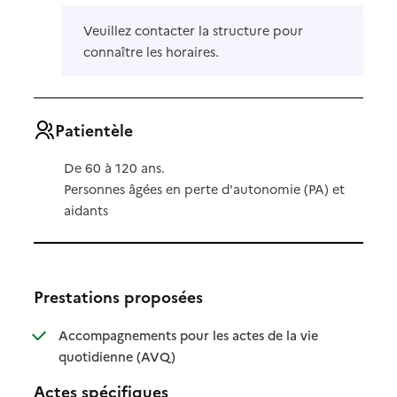
Veuillez contacter la structure pour
connaître les horaires.
Patientèle
De 60 à 120 ans.
Personnes âgées en perte d'autonomie (PA) et
aidants
Prestations proposées
Accompagnements pour les actes de la vie
: disponible
: non disponible
quotidienne (AVQ)
Actes spécifiques