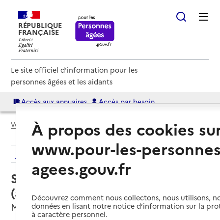
RÉPUBLIQUE
FRANÇAISE
Le site officiel d'information pour les
personnes âgées et les aidants
Accès aux annuaires
Accès par besoin
À propos des cookies su
Voir le fil d’Ariane
www.pour-les-personnes
Retour aux résultats de l'annuaire
agees.gouv.fr
Service autonomie à domicile
(aide) – ADMR
Découvrez comment nous collectons, nous utilisons, no
Migné-Auxances, VIENNE
données en lisant notre notice d’information sur la pr
à caractère personnel.