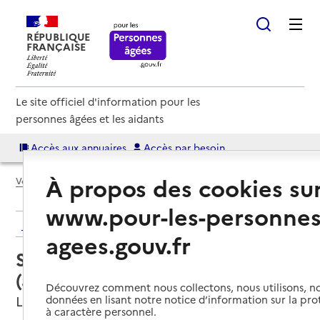
RÉPUBLIQUE
FRANÇAISE
Le site officiel d'information pour les
personnes âgées et les aidants
Accès aux annuaires
Accès par besoin
À propos des cookies su
Voir le fil d’Ariane
www.pour-les-personnes
Retour aux résultats de l'annuaire
agees.gouv.fr
Service autonomie à domicile
(aide) – ADMR
Découvrez comment nous collectons, nous utilisons, no
Lusignan, VIENNE
données en lisant notre notice d’information sur la pr
à caractère personnel.