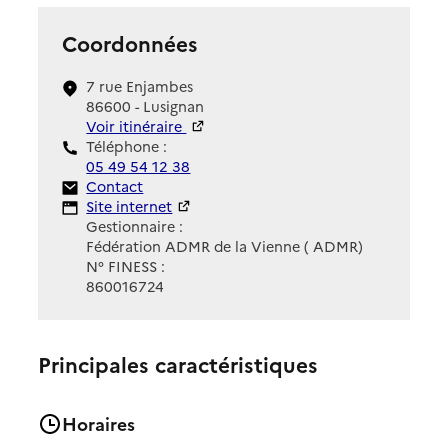
Coordonnées
7 rue Enjambes
86600 - Lusignan
Voir itinéraire
Téléphone :
05 49 54 12 38
Contact
Contact
Site Internet
Site internet
Gestionnaire :
Fédération ADMR de la Vienne ( ADMR)
N° FINESS :
860016724
Principales caractéristiques
Horaires