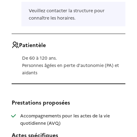
Veuillez contacter la structure pour
connaître les horaires.
Patientèle
De 60 à 120 ans.
Personnes âgées en perte d'autonomie (PA) et
aidants
Prestations proposées
Accompagnements pour les actes de la vie
: disponible
: non disponible
quotidienne (AVQ)
Actes spécifiques