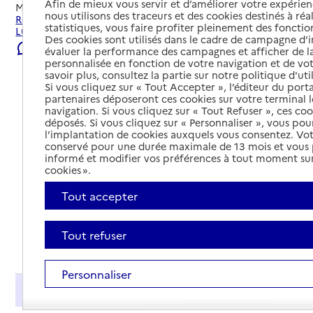
Afin de mieux vous servir et d’améliorer votre expérienc
Mis à jour le
08/08/2026
nous utilisons des traceurs et des cookies destinés à réal
Rechercher les établissements et services autour de
statistiques, vous faire profiter pleinement des fonction
Lusignan.
Des cookies sont utilisés dans le cadre de campagne d
Signaler une erreur
évaluer la performance des campagnes et afficher de la
personnalisée en fonction de votre navigation et de vot
savoir plus, consultez la partie sur notre politique d'uti
Si vous cliquez sur « Tout Accepter », l’éditeur du porta
partenaires déposeront ces cookies sur votre terminal l
navigation. Si vous cliquez sur « Tout Refuser », ces co
déposés. Si vous cliquez sur « Personnaliser », vous pou
l’implantation de cookies auxquels vous consentez. Vot
conservé pour une durée maximale de 13 mois et vous
informé et modifier vos préférences à tout moment sur
cookies ».
Tout accepter
Tout refuser
Tout déplier
Personnaliser
Présentation