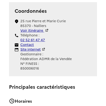
Coordonnées
25 rue Pierre et Marie Curie
85370 - Nalliers
Voir itinéraire
Téléphone :
02 52 61 47 47
Contact
Contact
Site Internet
Site internet
Gestionnaire :
Fédération ADMR de la Vendée
N° FINESS :
850006016
Principales caractéristiques
Horaires