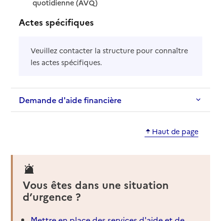
: disponible
: non disponible
quotidienne (AVQ)
Actes spécifiques
Veuillez contacter la structure pour connaître
les actes spécifiques.
Demande d'aide financière
Haut de page
Vous êtes dans une situation
d’urgence ?
Mettre en place des services d'aide et de