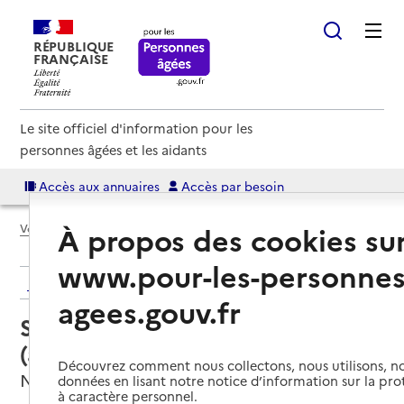
RÉPUBLIQUE
FRANÇAISE
Le site officiel d'information pour les
personnes âgées et les aidants
Accès aux annuaires
Accès par besoin
À propos des cookies su
Voir le fil d’Ariane
www.pour-les-personnes
Retour aux résultats de l'annuaire
agees.gouv.fr
Service autonomie à domicile
(aide) – ADMR
Découvrez comment nous collectons, nous utilisons, no
Nalliers, VENDEE
données en lisant notre notice d’information sur la pr
à caractère personnel.