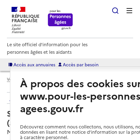
RÉPUBLIQUE
FRANÇAISE
Le site officiel d'information pour les
personnes âgées et les aidants
Accès aux annuaires
Accès par besoin
À propos des cookies su
Voir le fil d’Ariane
www.pour-les-personnes
Retour aux résultats de l'annuaire
agees.gouv.fr
Service autonomie à domicile
(aide) – O2
Découvrez comment nous collectons, nous utilisons, no
Montaigu-Vendée, VENDEE
données en lisant notre notice d’information sur la pr
à caractère personnel.