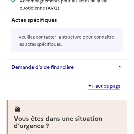
Accompagnements pour les actes de la vie
: disponible
: non disponible
quotidienne (AVQ)
Actes spécifiques
Veuillez contacter la structure pour connaître
les actes spécifiques.
Demande d'aide financière
Haut de page
Vous êtes dans une situation
d’urgence ?