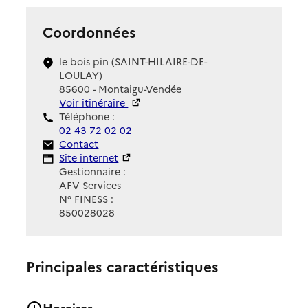
Coordonnées
le bois pin (SAINT-HILAIRE-DE-
LOULAY)
85600 - Montaigu-Vendée
Voir itinéraire
Téléphone :
02 43 72 02 02
Contact
Contact
Site Internet
Site internet
Gestionnaire :
AFV Services
N° FINESS :
850028028
Principales caractéristiques
Horaires