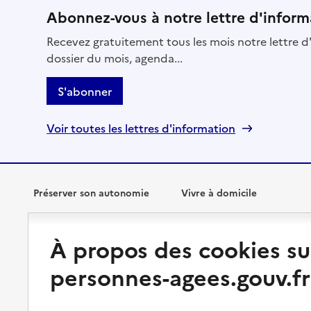
Abonnez-vous à notre lettre d'inform
Recevez gratuitement tous les mois notre lettre d'
dossier du mois, agenda...
S'abonner
Voir toutes les lettres d'information
Préserver son autonomie
Vivre à domicile
Perte d'autonomie : évaluation
Bénéficier d'aide à domicile
À propos des cookies su
et droits
Bénéficier de soins à domicile
personnes-agees.gouv.fr
Aménager son logement et
s'équiper
Aides financières
Préserver son autonomie et sa