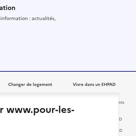
ation
information : actualités,
Changer de logement
Vivre dans un EHPAD
Les questions à se poser
Les différents établissements
r www.pour-les-
médicalisés
Vivre dans une résidence avec
services pour seniors
Préparer l'entrée en EHPAD
Vivre chez un proche
Aides financières en EHPAD