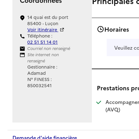
Principales 
14 quai est du port
85400 - Luçon
Horaires
Voir itinéraire
Téléphone :
02 51 51 14 01
Veuillez c
Contact
Courriel non renseigné
Site Internet
Site internet non
renseigné
Gestionnaire :
Adamad
N° FINESS :
850032541
Prestations p
Accompagnemen
: disponible
: non dispo
(AVQ)
Demande d'aide financière