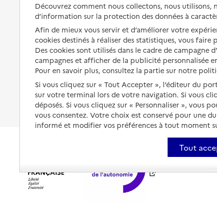
Solutions d'accueil temporaire
Découvrez comment nous collectons, nous utilisons, no
santé
d’information sur la protection des données à caractè
Partager son logement
Organiser à l'avance sa propre
Afin de mieux vous servir et d’améliorer votre expérien
protection
Vivre à domicile avec une
cookies destinés à réaliser des statistiques, vous faire
maladie ou un handicap
Des cookies sont utilisés dans le cadre de campagne 
Les mesures de protection
campagnes et afficher de la publicité personnalisée en
Être hospitalisé
Pour en savoir plus, consultez la partie sur notre polit
Les obligations de la famille
Fin de vie à domicile
Si vous cliquez sur « Tout Accepter », l’éditeur du por
À qui s’adresser ?
sur votre terminal lors de votre navigation. Si vous cl
déposés. Si vous cliquez sur « Personnaliser », vous p
Les politiques du grand âge
vous consentez. Votre choix est conservé pour une d
informé et modifier vos préférences à tout moment sur
Tout acce