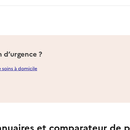
n d’urgence ?
e soins à domicile
nuaires et comparateur de p