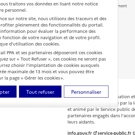
us traitons vos données en lisant notre notice
Vivre en accueil familial
Prévention, accompagnement
re personnel.
et soins
Autres solutions de logement
ce sur notre site, nous utilisons des traceurs et des
Comprendre les prix en
 profiter pleinement des fonctionnalités du portail.
EHPAD
d’information pour évaluer la performance des
 fonction de votre navigation et de votre profil.
Droits en EHPAD
ique d'utilisation des cookies.
Fin de vie en EHPAD
tail PPA et ses partenaires déposeront ces cookies
iquez sur « Tout Refuser », ces cookies ne seront pas
ourrez choisir l’implantation de cookies auxquels
urée maximale de 13 mois et vous pouvez être
 la page « Gérer les cookies ».
pter
Tout refuser
Personnaliser
Portail national d'information 
et de leurs proches, créé par la l
et animé par le Service public 
partenaires engagés dans l'acc
leurs aidants.
info.gouv.fr
service-public.fr