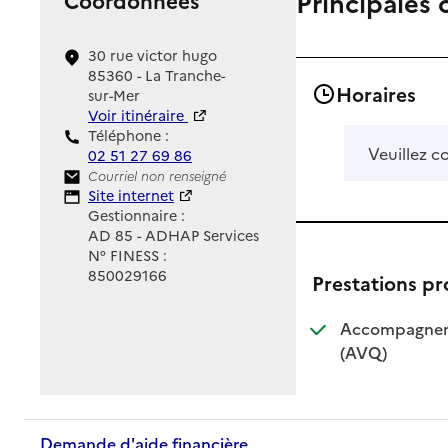
Principales 
30 rue victor hugo
85360 - La Tranche-
Horaires
sur-Mer
Voir itinéraire
Téléphone :
Veuillez c
02 51 27 69 86
Contact
Courriel non renseigné
Site Internet
Site internet
Gestionnaire :
AD 85 - ADHAP Services
N° FINESS :
850029166
Prestations p
Accompagnemen
: disponible
: non dispo
(AVQ)
Demande d'aide financière