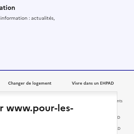
ation
information : actualités,
Changer de logement
Vivre dans un EHPAD
Les questions à se poser
Les différents établissements
r www.pour-les-
médicalisés
Vivre dans une résidence avec
services pour seniors
Préparer l'entrée en EHPAD
Vivre chez un proche
Aides financières en EHPAD