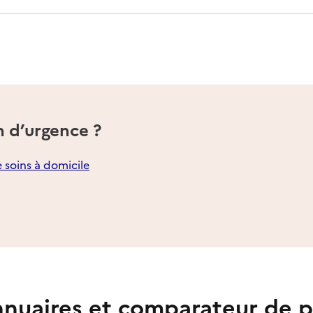
n d’urgence ?
e soins à domicile
nuaires et comparateur de p