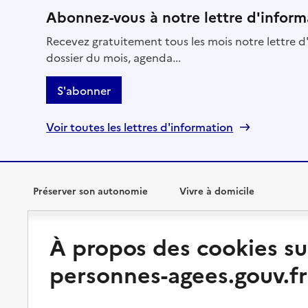
Abonnez-vous à notre lettre d'inform
Recevez gratuitement tous les mois notre lettre d'
dossier du mois, agenda...
S'abonner
Voir toutes les lettres d'information
Préserver son autonomie
Vivre à domicile
Perte d'autonomie : évaluation
Bénéficier d'aide à domicile
À propos des cookies su
et droits
Bénéficier de soins à domicile
personnes-agees.gouv.fr
Aménager son logement et
s'équiper
Aides financières
Préserver son autonomie et sa