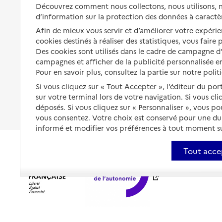
Solutions d'accueil temporaire
Découvrez comment nous collectons, nous utilisons, no
santé
d’information sur la protection des données à caractè
Partager son logement
Organiser à l'avance sa propre
Afin de mieux vous servir et d’améliorer votre expérien
protection
Vivre à domicile avec une
cookies destinés à réaliser des statistiques, vous faire
maladie ou un handicap
Des cookies sont utilisés dans le cadre de campagne 
Les mesures de protection
campagnes et afficher de la publicité personnalisée en
Être hospitalisé
Pour en savoir plus, consultez la partie sur notre polit
Les obligations de la famille
Fin de vie à domicile
Si vous cliquez sur « Tout Accepter », l’éditeur du por
À qui s’adresser ?
sur votre terminal lors de votre navigation. Si vous cl
déposés. Si vous cliquez sur « Personnaliser », vous p
Les politiques du grand âge
vous consentez. Votre choix est conservé pour une d
informé et modifier vos préférences à tout moment sur
Tout acce