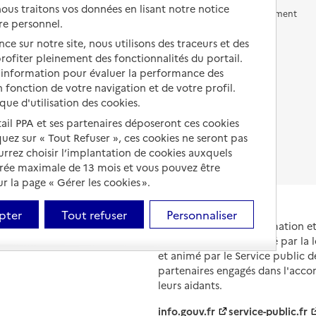
us traitons vos données en lisant notre notice
Vivre en accueil familial
Prévention, accompagnement
re personnel.
et soins
Autres solutions de logement
ce sur notre site, nous utilisons des traceurs et des
Comprendre les prix en
 profiter pleinement des fonctionnalités du portail.
EHPAD
d’information pour évaluer la performance des
 fonction de votre navigation et de votre profil.
Droits en EHPAD
ique d'utilisation des cookies.
Fin de vie en EHPAD
tail PPA et ses partenaires déposeront ces cookies
iquez sur « Tout Refuser », ces cookies ne seront pas
ourrez choisir l’implantation de cookies auxquels
urée maximale de 13 mois et vous pouvez être
 la page « Gérer les cookies ».
pter
Tout refuser
Personnaliser
Portail national d'information 
et de leurs proches, créé par la l
et animé par le Service public 
partenaires engagés dans l'acc
leurs aidants.
info.gouv.fr
service-public.fr