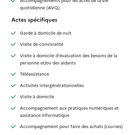
Accompagnements pour les actes de la vie
: disponible
: non disponible
quotidienne (AVQ)
Actes spécifiques
: disponible
: non disponible
Garde à domicile de nuit
: disponible
: non disponible
Visite de convivialité
Visite à domicile d'évaluation des besoins de la
: disponible
: non disponible
personne et/ou des aidants
: disponible
: non disponible
Téléassistance
: disponible
: non disponible
Activités intergénérationnelles
: disponible
: non disponible
Visite à domicile
Accompagnement aux pratiques numériques et
: disponible
: non disponible
assistance informatique
: disponib
: non disp
Accompagnement pour faire des achats (courses)