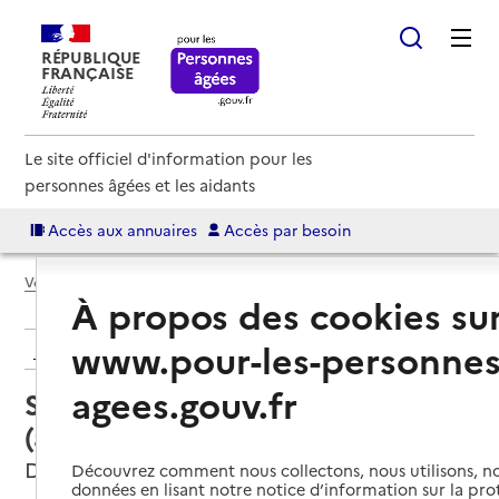
RÉPUBLIQUE
FRANÇAISE
Le site officiel d'information pour les
personnes âgées et les aidants
Accès aux annuaires
Accès par besoin
Voir le fil d’Ariane
À propos des cookies su
www.pour-les-personnes
Retour aux résultats de l'annuaire
agees.gouv.fr
Service autonomie à domicile
(aide) – ADMR
Dompierre-sur-Yon, VENDEE
Découvrez comment nous collectons, nous utilisons, no
données en lisant notre notice d’information sur la pr