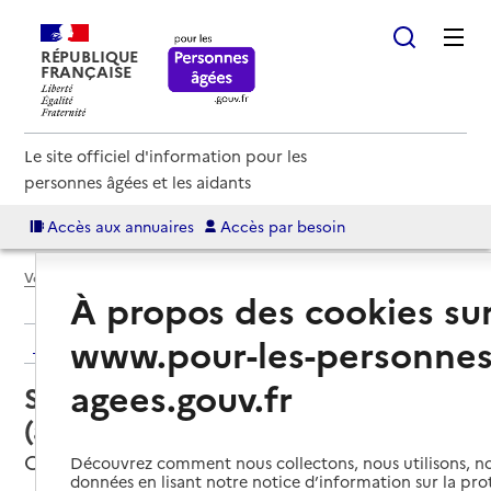
RÉPUBLIQUE
FRANÇAISE
Le site officiel d'information pour les
personnes âgées et les aidants
Accès aux annuaires
Accès par besoin
Voir le fil d’Ariane
À propos des cookies su
www.pour-les-personnes
Retour aux résultats de l'annuaire
agees.gouv.fr
Service autonomie à domicile
(aide) – ADMR
Chanverrie, VENDEE
Découvrez comment nous collectons, nous utilisons, no
données en lisant notre notice d’information sur la pr