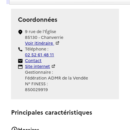
Coordonnées
9 rue de l'Église
85130 - Chanverrie
Voir itinéraire
Téléphone :
02 52 61 48 11
Contact
Contact
Site Internet
Site internet
Gestionnaire :
Fédération ADMR de la Vendée
N° FINESS :
850029919
Principales caractéristiques
Horaires