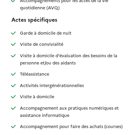
Accompagnements pour les actes de la vie
: disponible
: non disponible
quotidienne (AVQ)
Actes spécifiques
: disponible
: non disponible
Garde à domicile de nuit
: disponible
: non disponible
Visite de convivialité
Visite à domicile d'évaluation des besoins de la
: disponible
: non disponible
personne et/ou des aidants
: disponible
: non disponible
Téléassistance
: disponible
: non disponible
Activités intergénérationnelles
: disponible
: non disponible
Visite à domicile
Accompagnement aux pratiques numériques et
: disponible
: non disponible
assistance informatique
: disponib
: non disp
Accompagnement pour faire des achats (courses)