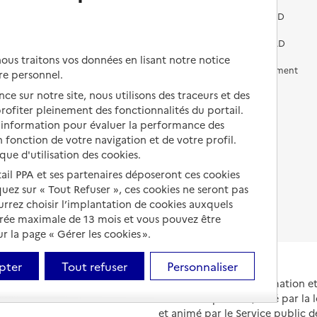
Vivre dans une résidence avec
services pour seniors
Préparer l'entrée en EHPAD
Vivre chez un proche
Aides financières en EHPAD
us traitons vos données en lisant notre notice
Vivre en accueil familial
Prévention, accompagnement
re personnel.
et soins
ce sur notre site, nous utilisons des traceurs et des
Autres solutions de logement
 profiter pleinement des fonctionnalités du portail.
Comprendre les prix en
EHPAD
d’information pour évaluer la performance des
 fonction de votre navigation et de votre profil.
Droits en EHPAD
ique d'utilisation des cookies.
tail PPA et ses partenaires déposeront ces cookies
Fin de vie en EHPAD
iquez sur « Tout Refuser », ces cookies ne seront pas
ourrez choisir l’implantation de cookies auxquels
urée maximale de 13 mois et vous pouvez être
 la page « Gérer les cookies ».
pter
Tout refuser
Personnaliser
Portail national d'information 
et de leurs proches, créé par la l
et animé par le Service public 