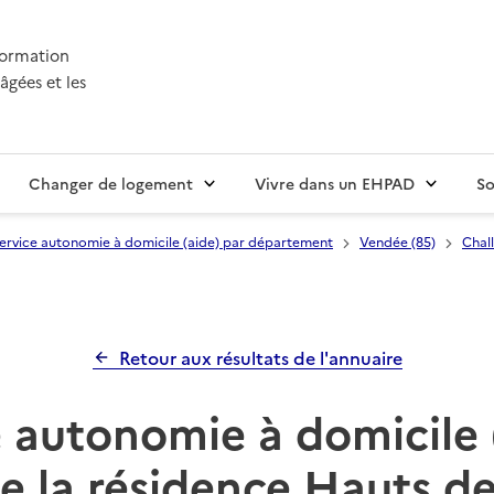
nformation
âgées et les
Changer de logement
Vivre dans un EHPAD
So
ervice autonomie à domicile (aide) par département
Vendée (85)
Chal
Retour aux résultats de l'annuaire
 autonomie à domicile 
e la résidence Hauts d