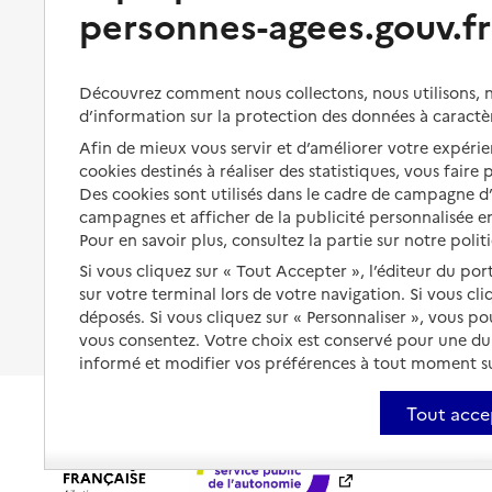
Bénéficier de soins à domicile
personnes-agees.gouv.fr
Aménager son logement et
s'équiper
Aides financières
Préserver son autonomie et sa
Solutions d'accueil temporaire
Découvrez comment nous collectons, nous utilisons, no
santé
d’information sur la protection des données à caractè
Partager son logement
Afin de mieux vous servir et d’améliorer votre expérien
Organiser à l'avance sa propre
protection
cookies destinés à réaliser des statistiques, vous faire
Vivre à domicile avec une
maladie ou un handicap
Des cookies sont utilisés dans le cadre de campagne 
Les mesures de protection
campagnes et afficher de la publicité personnalisée en
Être hospitalisé
Pour en savoir plus, consultez la partie sur notre polit
Les obligations de la famille
Si vous cliquez sur « Tout Accepter », l’éditeur du por
Fin de vie à domicile
À qui s’adresser ?
sur votre terminal lors de votre navigation. Si vous cl
déposés. Si vous cliquez sur « Personnaliser », vous p
Les politiques du grand âge
vous consentez. Votre choix est conservé pour une d
informé et modifier vos préférences à tout moment sur
Tout acce