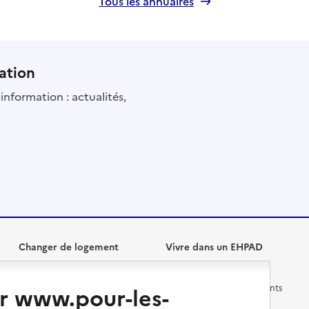
Tous les annuaires
ation
information : actualités,
Changer de logement
Vivre dans un EHPAD
Les questions à se poser
Les différents établissements
r www.pour-les-
médicalisés