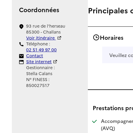
Principales 
Coordonnées
93 rue de l'herseau
85300 - Challans
Horaires
Voir itinéraire
Téléphone :
02 51 49 97 00
Veuillez c
Contact
Contact
Site Internet
Site internet
Gestionnaire :
Stella Calans
N° FINESS :
850027517
Prestations p
Accompagnemen
: disponible
: non dispo
(AVQ)