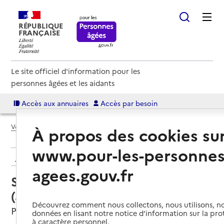
RÉPUBLIQUE
FRANÇAISE
Le site officiel d'information pour les
personnes âgées et les aidants
Accès aux annuaires
Accès par besoin
Voir le fil d’Ariane
À propos des cookies su
www.pour-les-personnes
Retour aux résultats de l'annuaire
agees.gouv.fr
Service autonomie à domicile
(aide) – Services du CCAS
Découvrez comment nous collectons, nous utilisons, no
Pernes-les-Fontaines, VAUCLUSE
données en lisant notre notice d’information sur la pr
à caractère personnel.