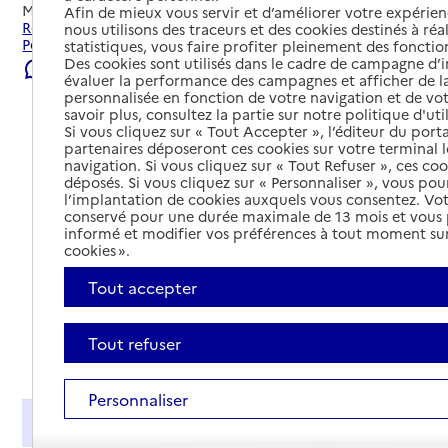
Mis à jour le
23/07/2026
Afin de mieux vous servir et d’améliorer votre expérienc
Rechercher les établissements et services autour de
nous utilisons des traceurs et des cookies destinés à réal
Pernes-les-Fontaines.
statistiques, vous faire profiter pleinement des fonction
Des cookies sont utilisés dans le cadre de campagne d
Signaler une erreur
évaluer la performance des campagnes et afficher de la
personnalisée en fonction de votre navigation et de vot
savoir plus, consultez la partie sur notre politique d'uti
Si vous cliquez sur « Tout Accepter », l’éditeur du porta
partenaires déposeront ces cookies sur votre terminal l
navigation. Si vous cliquez sur « Tout Refuser », ces co
déposés. Si vous cliquez sur « Personnaliser », vous pou
l’implantation de cookies auxquels vous consentez. Vot
conservé pour une durée maximale de 13 mois et vous
informé et modifier vos préférences à tout moment sur
cookies ».
Tout accepter
Tout refuser
Tout déplier
Personnaliser
Présentation