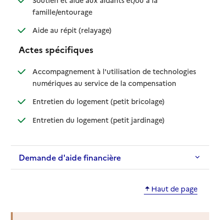
: disponible
: non disponible
famille/entourage
: disponible
: non disponible
Aide au répit (relayage)
Actes spécifiques
Accompagnement à l'utilisation de technologies
: disponible
: non disponible
numériques au service de la compensation
: disponible
: non disponible
Entretien du logement (petit bricolage)
: disponible
: non disponible
Entretien du logement (petit jardinage)
Demande d'aide financière
Haut de page