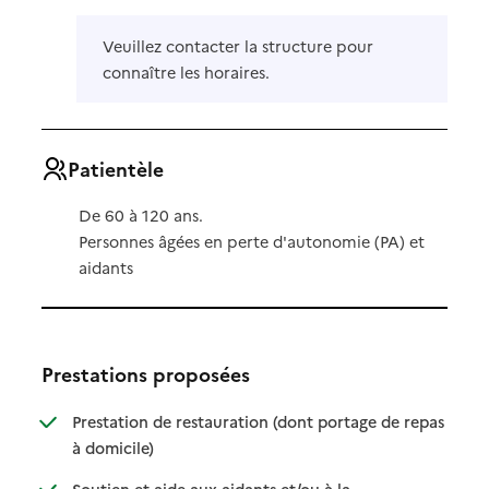
Veuillez contacter la structure pour
connaître les horaires.
Patientèle
De 60 à 120 ans.
Personnes âgées en perte d'autonomie (PA) et
aidants
Prestations proposées
Prestation de restauration (dont portage de repas
: disponible
: non disponible
à domicile)
Soutien et aide aux aidants et/ou à la