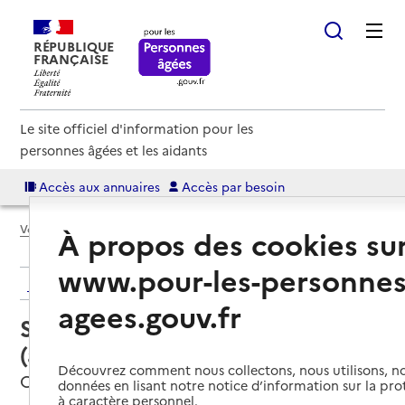
RÉPUBLIQUE
FRANÇAISE
Le site officiel d'information pour les
personnes âgées et les aidants
Accès aux annuaires
Accès par besoin
Voir le fil d’Ariane
À propos des cookies su
www.pour-les-personnes
Retour aux résultats de l'annuaire
agees.gouv.fr
Service autonomie à domicile
(aide) – Services du CCAS
Découvrez comment nous collectons, nous utilisons, no
Orange, VAUCLUSE
données en lisant notre notice d’information sur la pr
à caractère personnel.