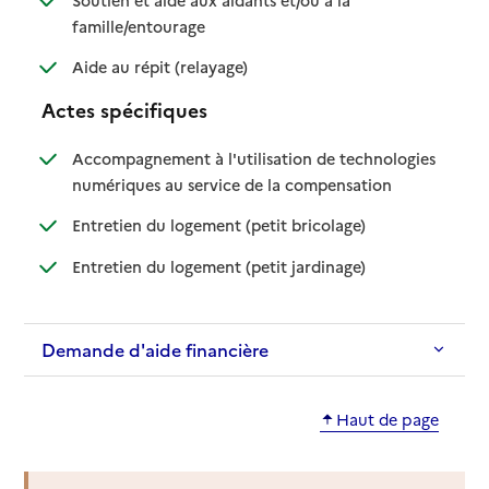
: disponible
: non disponible
famille/entourage
: disponible
: non disponible
Aide au répit (relayage)
Actes spécifiques
Accompagnement à l'utilisation de technologies
: disponible
: non disponible
numériques au service de la compensation
: disponible
: non disponible
Entretien du logement (petit bricolage)
: disponible
: non disponible
Entretien du logement (petit jardinage)
Demande d'aide financière
Haut de page