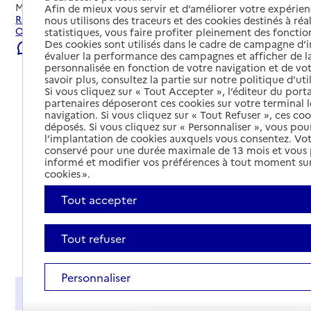
Mis à jour le
23/07/2026
Afin de mieux vous servir et d’améliorer votre expérienc
Rechercher les établissements et services autour de
nous utilisons des traceurs et des cookies destinés à réal
Orange.
statistiques, vous faire profiter pleinement des fonction
Des cookies sont utilisés dans le cadre de campagne d
Signaler une erreur
évaluer la performance des campagnes et afficher de la
personnalisée en fonction de votre navigation et de vot
savoir plus, consultez la partie sur notre politique d'uti
Si vous cliquez sur « Tout Accepter », l’éditeur du porta
partenaires déposeront ces cookies sur votre terminal l
navigation. Si vous cliquez sur « Tout Refuser », ces co
déposés. Si vous cliquez sur « Personnaliser », vous pou
l’implantation de cookies auxquels vous consentez. Vot
conservé pour une durée maximale de 13 mois et vous
informé et modifier vos préférences à tout moment sur
cookies ».
Tout accepter
Tout refuser
Tout déplier
Personnaliser
Présentation