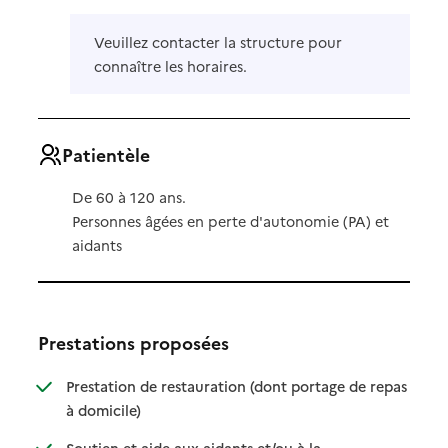
Veuillez contacter la structure pour
connaître les horaires.
Patientèle
De 60 à 120 ans.
Personnes âgées en perte d'autonomie (PA) et
aidants
Prestations proposées
Prestation de restauration (dont portage de repas
: disponible
: non disponible
à domicile)
Soutien et aide aux aidants et/ou à la