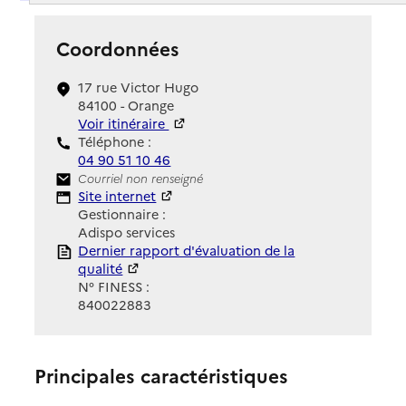
Coordonnées
17 rue Victor Hugo
84100 - Orange
Voir itinéraire
Téléphone :
04 90 51 10 46
Contact
Courriel non renseigné
Site Internet
Site internet
Gestionnaire :
Adispo services
Rapport HAS
Dernier rapport d'évaluation de la
qualité
N° FINESS :
840022883
Principales caractéristiques