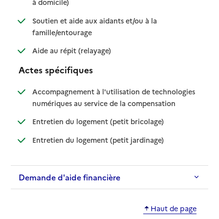
: disponible
: non disponible
à domicile)
Soutien et aide aux aidants et/ou à la
: disponible
: non disponible
famille/entourage
: disponible
: non disponible
Aide au répit (relayage)
Actes spécifiques
Accompagnement à l'utilisation de technologies
: disponible
: non disponible
numériques au service de la compensation
: disponible
: non disponible
Entretien du logement (petit bricolage)
: disponible
: non disponible
Entretien du logement (petit jardinage)
Demande d'aide financière
Haut de page