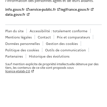
l'information des personnes âgées et de leurs aidants.
info.gouv.fr
service-public.fr
legifrance.gouv.fr
data.gouv.fr
Plan du site
Accessibilité : totalement conforme
Mentions légales
Contact
Prix et comparateurs
Données personnelles
Gestion des cookies
Politique des cookies
Outils de communication
Partenaires
Historique des évolutions
Sauf mention explicite de propriété intellectuelle détenue par des
tiers, les contenus de ce site sont proposés sous
licence etalab-2.0
Paramètres sur le choix des cookies