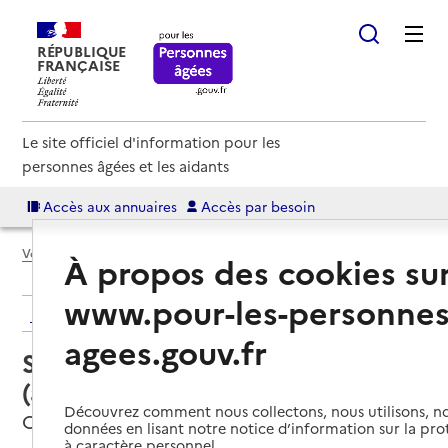
RÉPUBLIQUE
FRANÇAISE
Le site officiel d'information pour les
personnes âgées et les aidants
Accès aux annuaires
Accès par besoin
Voir le fil d’Ariane
À propos des cookies su
www.pour-les-personnes
Retour aux résultats de l'annuaire
agees.gouv.fr
Service autonomie à domicile
(aide) – Destia
Découvrez comment nous collectons, nous utilisons, no
Orange, VAUCLUSE
données en lisant notre notice d’information sur la pr
à caractère personnel.