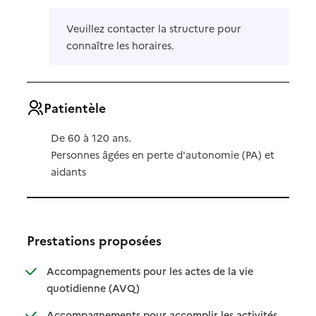
Veuillez contacter la structure pour
connaître les horaires.
Patientèle
De 60 à 120 ans.
Personnes âgées en perte d'autonomie (PA) et
aidants
Prestations proposées
Accompagnements pour les actes de la vie
: disponible
: non disponible
quotidienne (AVQ)
Accompagnements pour accomplir les activités