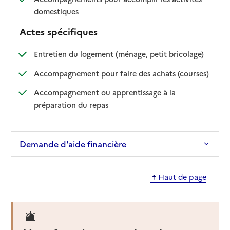
: disponible
: non disponible
domestiques
Actes spécifiques
: disponible
: non dispo
Entretien du logement (ménage, petit bricolage)
: disponib
: non disp
Accompagnement pour faire des achats (courses)
Accompagnement ou apprentissage à la
: disponible
: non disponible
préparation du repas
Demande d'aide financière
Haut de page