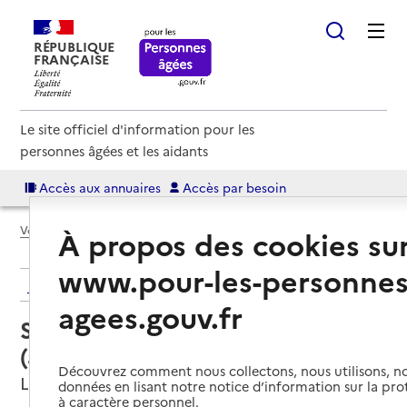
RÉPUBLIQUE
FRANÇAISE
Le site officiel d'information pour les
personnes âgées et les aidants
Accès aux annuaires
Accès par besoin
Voir le fil d’Ariane
À propos des cookies su
www.pour-les-personnes
Retour aux résultats de l'annuaire
agees.gouv.fr
Service autonomie à domicile
(aide) – Aidadomi
Découvrez comment nous collectons, nous utilisons, no
L'Isle-sur-la-Sorgue, VAUCLUSE
données en lisant notre notice d’information sur la pr
à caractère personnel.