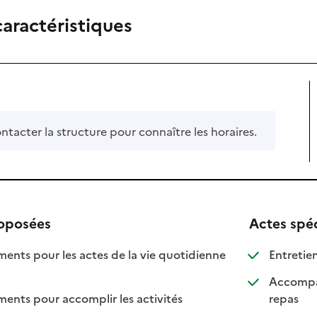
caractéristiques
ontacter la structure pour connaître les horaires.
roposées
Actes spé
ts pour les actes de la vie quotidienne
Entretien
nible
Accompag
: dispo
: non d
ts pour accomplir les activités
repas
ponible
 disponible