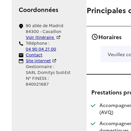
Principales 
Coordonnées
90 allée de Madrid
84300 - Cavaillon
Horaires
Voir itinéraire
Téléphone :
04 90 04 21 00
Veuillez c
Contact
Contact
Site Internet
Site internet
Gestionnaire :
SARL Domitys Sud-Est
N° FINESS :
840021687
Prestations p
Accompagnemen
: disponible
: non dispo
(AVQ)
Accompagnemen
: dis
: non
domestiques