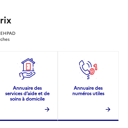
rix
es EHPAD
rches
Annuaire des
Annuaire des
services d’aide et de
numéros utiles
soins à domicile