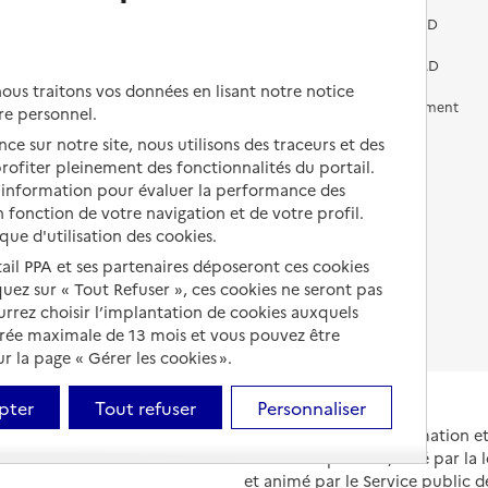
Vivre dans une résidence avec
services pour seniors
Préparer l'entrée en EHPAD
Vivre chez un proche
Aides financières en EHPAD
us traitons vos données en lisant notre notice
Vivre en accueil familial
Prévention, accompagnement
re personnel.
et soins
ce sur notre site, nous utilisons des traceurs et des
Autres solutions de logement
 profiter pleinement des fonctionnalités du portail.
Comprendre les prix en
EHPAD
d’information pour évaluer la performance des
 fonction de votre navigation et de votre profil.
Droits en EHPAD
ique d'utilisation des cookies.
tail PPA et ses partenaires déposeront ces cookies
Fin de vie en EHPAD
iquez sur « Tout Refuser », ces cookies ne seront pas
ourrez choisir l’implantation de cookies auxquels
urée maximale de 13 mois et vous pouvez être
 la page « Gérer les cookies ».
pter
Tout refuser
Personnaliser
Portail national d'information 
et de leurs proches, créé par la l
et animé par le Service public 