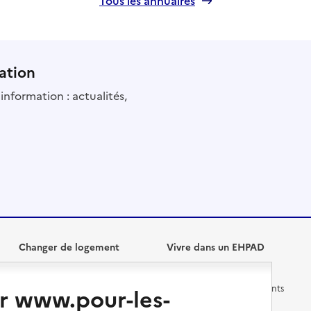
ation
information : actualités,
Changer de logement
Vivre dans un EHPAD
Les questions à se poser
Les différents établissements
r www.pour-les-
médicalisés