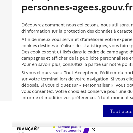
Bénéficier de soins à domicile
personnes-agees.gouv.fr
Aménager son logement et
s'équiper
Aides financières
Préserver son autonomie et sa
Solutions d'accueil temporaire
Découvrez comment nous collectons, nous utilisons, no
santé
d’information sur la protection des données à caractè
Partager son logement
Afin de mieux vous servir et d’améliorer votre expérien
Organiser à l'avance sa propre
protection
cookies destinés à réaliser des statistiques, vous faire
Vivre à domicile avec une
Des cookies sont utilisés dans le cadre de campagne 
maladie ou un handicap
Les mesures de protection
campagnes et afficher de la publicité personnalisée en
Être hospitalisé
Pour en savoir plus, consultez la partie sur notre polit
Les obligations de la famille
Si vous cliquez sur « Tout Accepter », l’éditeur du por
Fin de vie à domicile
À qui s’adresser ?
sur votre terminal lors de votre navigation. Si vous cl
déposés. Si vous cliquez sur « Personnaliser », vous p
Les politiques du grand âge
vous consentez. Votre choix est conservé pour une d
informé et modifier vos préférences à tout moment sur
Tout acce