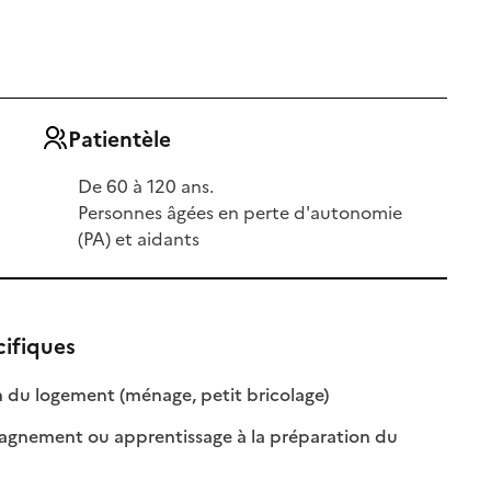
Patientèle
De 60 à 120 ans.
Personnes âgées en perte d'autonomie
(PA) et aidants
cifiques
: disponible
: non disponible
 du logement (ménage, petit bricolage)
nement ou apprentissage à la préparation du
nible
isponible