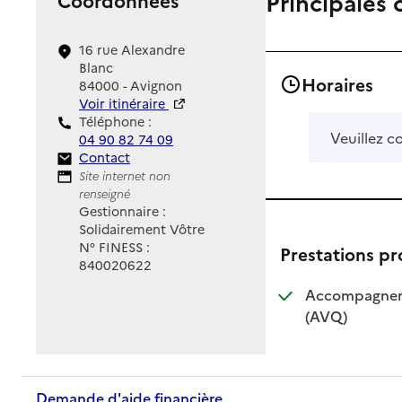
Principales 
16 rue Alexandre
Blanc
Horaires
84000 - Avignon
Voir itinéraire
Téléphone :
Veuillez c
04 90 82 74 09
Contact
Contact
Site Internet
Site internet non
renseigné
Gestionnaire :
Solidairement Vôtre
N° FINESS :
Prestations p
840020622
Accompagnemen
: disponible
: non dispo
(AVQ)
Demande d'aide financière