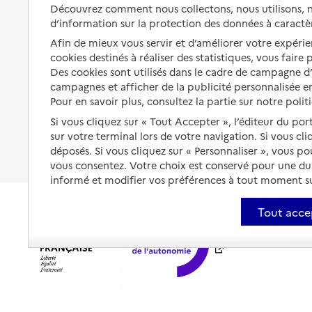
Solutions d'accueil temporaire
Découvrez comment nous collectons, nous utilisons, no
santé
d’information sur la protection des données à caractè
Partager son logement
Organiser à l'avance sa propre
Afin de mieux vous servir et d’améliorer votre expérien
protection
Vivre à domicile avec une
cookies destinés à réaliser des statistiques, vous faire
maladie ou un handicap
Des cookies sont utilisés dans le cadre de campagne 
Les mesures de protection
campagnes et afficher de la publicité personnalisée en
Être hospitalisé
Pour en savoir plus, consultez la partie sur notre polit
Les obligations de la famille
Fin de vie à domicile
Si vous cliquez sur « Tout Accepter », l’éditeur du por
À qui s’adresser ?
sur votre terminal lors de votre navigation. Si vous cl
déposés. Si vous cliquez sur « Personnaliser », vous p
Les politiques du grand âge
vous consentez. Votre choix est conservé pour une d
informé et modifier vos préférences à tout moment sur
Tout acce