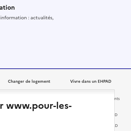
ation
information : actualités,
Changer de logement
Vivre dans un EHPAD
Les questions à se poser
Les différents établissements
r www.pour-les-
médicalisés
Vivre dans une résidence avec
services pour seniors
Préparer l'entrée en EHPAD
Vivre chez un proche
Aides financières en EHPAD