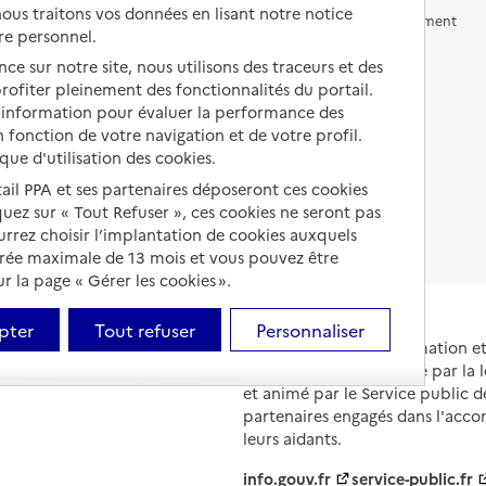
us traitons vos données en lisant notre notice
Vivre en accueil familial
Prévention, accompagnement
re personnel.
et soins
Autres solutions de logement
ce sur notre site, nous utilisons des traceurs et des
Comprendre les prix en
 profiter pleinement des fonctionnalités du portail.
EHPAD
d’information pour évaluer la performance des
 fonction de votre navigation et de votre profil.
Droits en EHPAD
ique d'utilisation des cookies.
Fin de vie en EHPAD
tail PPA et ses partenaires déposeront ces cookies
iquez sur « Tout Refuser », ces cookies ne seront pas
ourrez choisir l’implantation de cookies auxquels
urée maximale de 13 mois et vous pouvez être
 la page « Gérer les cookies ».
pter
Tout refuser
Personnaliser
Portail national d'information 
et de leurs proches, créé par la l
et animé par le Service public 
partenaires engagés dans l'acc
leurs aidants.
info.gouv.fr
service-public.fr