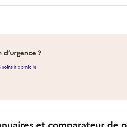
n d’urgence ?
e soins à domicile
nuaires et comparateur de p