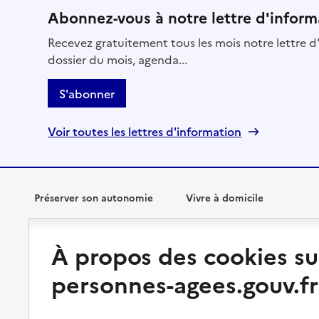
Abonnez-vous à notre lettre d'inform
Recevez gratuitement tous les mois notre lettre d'
dossier du mois, agenda...
S'abonner
Voir toutes les lettres d'information
Préserver son autonomie
Vivre à domicile
Perte d'autonomie : évaluation
Bénéficier d'aide à domicile
À propos des cookies su
et droits
Bénéficier de soins à domicile
personnes-agees.gouv.fr
Aménager son logement et
s'équiper
Aides financières
Préserver son autonomie et sa