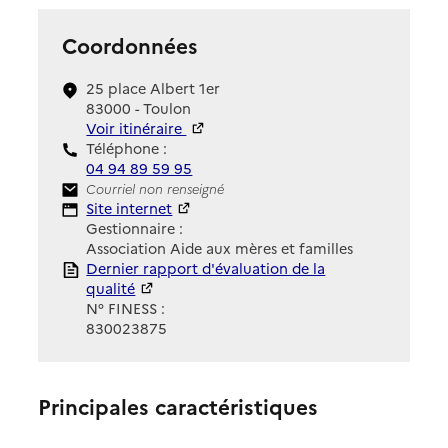
Coordonnées
25 place Albert 1er
83000 - Toulon
Voir itinéraire
Téléphone :
04 94 89 59 95
Contact
Courriel non renseigné
Site Internet
Site internet
Gestionnaire :
Association Aide aux mères et familles
Rapport HAS
Dernier rapport d'évaluation de la
qualité
N° FINESS :
830023875
Principales caractéristiques