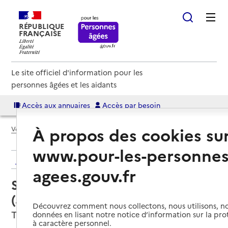
RÉPUBLIQUE
FRANÇAISE
Le site officiel d'information pour les
personnes âgées et les aidants
Accès aux annuaires
Accès par besoin
À propos des cookies su
Voir le fil d’Ariane
www.pour-les-personnes
Retour aux résultats de l'annuaire
agees.gouv.fr
Service autonomie à domicile
(aide) – AMFD 83
Découvrez comment nous collectons, nous utilisons, no
Toulon, VAR
données en lisant notre notice d’information sur la pr
à caractère personnel.