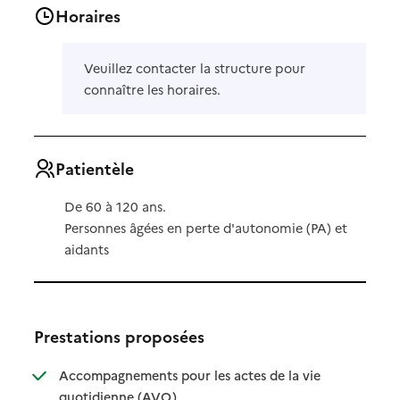
Horaires
Veuillez contacter la structure pour
connaître les horaires.
Patientèle
De 60 à 120 ans.
Personnes âgées en perte d'autonomie (PA) et
aidants
Prestations proposées
Accompagnements pour les actes de la vie
: disponible
: non disponible
quotidienne (AVQ)