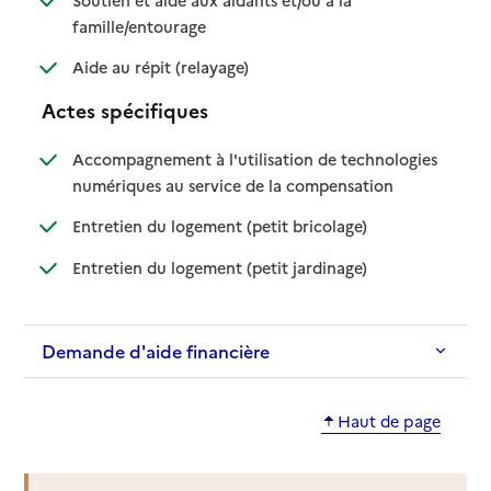
: disponible
: non disponible
famille/entourage
: disponible
: non disponible
Aide au répit (relayage)
Actes spécifiques
Accompagnement à l'utilisation de technologies
: disponible
: non disponible
numériques au service de la compensation
: disponible
: non disponible
Entretien du logement (petit bricolage)
: disponible
: non disponible
Entretien du logement (petit jardinage)
Demande d'aide financière
Haut de page