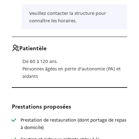
Veuillez contacter la structure pour
connaître les horaires.
Patientèle
De 60 à 120 ans.
Personnes âgées en perte d'autonomie (PA) et
aidants
Prestations proposées
Prestation de restauration (dont portage de repas
: disponible
: non disponible
à domicile)
Soutien et aide aux aidants et/ou à la