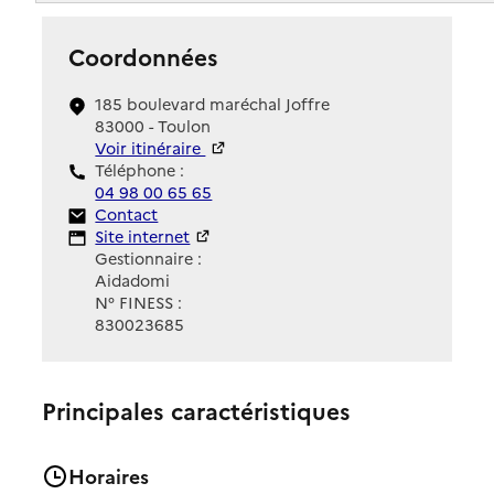
Coordonnées
185 boulevard maréchal Joffre
83000 - Toulon
Voir itinéraire
Téléphone :
04 98 00 65 65
Contact
Contact
Site Internet
Site internet
Gestionnaire :
Aidadomi
N° FINESS :
830023685
Principales caractéristiques
Horaires