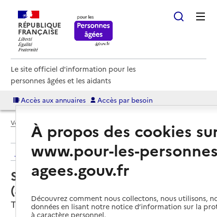
RÉPUBLIQUE
FRANÇAISE
Le site officiel d'information pour les
personnes âgées et les aidants
Accès aux annuaires
Accès par besoin
Voir le fil d’Ariane
À propos des cookies su
www.pour-les-personnes
Retour aux résultats de l'annuaire
agees.gouv.fr
Service autonomie à domicile
(aide) – Aidadomi
Découvrez comment nous collectons, nous utilisons, no
Toulon, VAR
données en lisant notre notice d’information sur la pr
à caractère personnel.