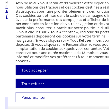
Mis à jour le
06/08/2026
Afin de mieux vous servir et d’améliorer votre expérienc
Rechercher les établissements et services autour de
nous utilisons des traceurs et des cookies destinés à réal
Toulon.
statistiques, vous faire profiter pleinement des fonction
Des cookies sont utilisés dans le cadre de campagne d
Signaler une erreur
évaluer la performance des campagnes et afficher de la
personnalisée en fonction de votre navigation et de vot
savoir plus, consultez la partie sur notre politique d'uti
Si vous cliquez sur « Tout Accepter », l’éditeur du porta
partenaires déposeront ces cookies sur votre terminal l
navigation. Si vous cliquez sur « Tout Refuser », ces co
déposés. Si vous cliquez sur « Personnaliser », vous pou
l’implantation de cookies auxquels vous consentez. Vot
conservé pour une durée maximale de 13 mois et vous
informé et modifier vos préférences à tout moment sur
cookies ».
Tout accepter
Tout refuser
Tout déplier
Personnaliser
Présentation