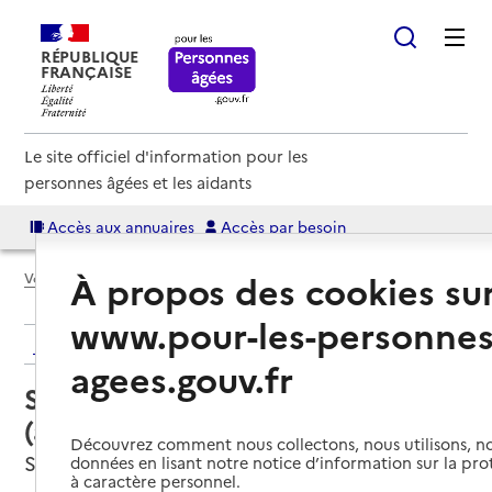
RÉPUBLIQUE
FRANÇAISE
Le site officiel d'information pour les
personnes âgées et les aidants
Accès aux annuaires
Accès par besoin
À propos des cookies su
Voir le fil d’Ariane
www.pour-les-personnes
Retour aux résultats de l'annuaire
agees.gouv.fr
Service autonomie à domicile
(aide) – ADMR
Découvrez comment nous collectons, nous utilisons, no
Saint-Raphaël, VAR
données en lisant notre notice d’information sur la pr
à caractère personnel.