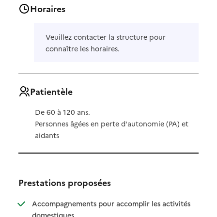
Horaires
Veuillez contacter la structure pour
connaître les horaires.
Patientèle
De 60 à 120 ans.
Personnes âgées en perte d'autonomie (PA) et
aidants
Prestations proposées
Accompagnements pour accomplir les activités
: disponible
: non disponible
domestiques