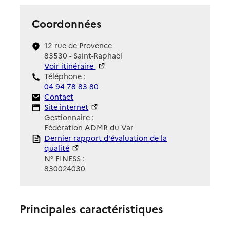
Coordonnées
12 rue de Provence
83530 - Saint-Raphaël
Voir itinéraire
Téléphone :
04 94 78 83 80
Contact
Contact
Site Internet
Site internet
Gestionnaire :
Fédération ADMR du Var
Rapport HAS
Dernier rapport d'évaluation de la
qualité
N° FINESS :
830024030
Principales caractéristiques