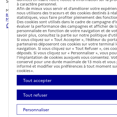
Saint-Maximin-la-Sainte-Baume, VAR
à caractère personnel.
Afin de mieux vous servir et d’améliorer votre expérienc
Mis à jour le
04/08/2026
nous utilisons des traceurs et des cookies destinés à réal
Rechercher les établissements et services autour de Saint-
statistiques, vous faire profiter pleinement des fonction
Maximin-la-Sainte-Baume.
Des cookies sont utilisés dans le cadre de campagne d
Signaler une erreur
évaluer la performance des campagnes et afficher de la
personnalisée en fonction de votre navigation et de vot
savoir plus, consultez la partie sur notre politique d'uti
Si vous cliquez sur « Tout Accepter », l’éditeur du porta
partenaires déposeront ces cookies sur votre terminal l
navigation. Si vous cliquez sur « Tout Refuser », ces co
déposés. Si vous cliquez sur « Personnaliser », vous pou
l’implantation de cookies auxquels vous consentez. Vot
conservé pour une durée maximale de 13 mois et vous
informé et modifier vos préférences à tout moment sur
cookies ».
Tout accepter
Tout refuser
Tout déplier
Personnaliser