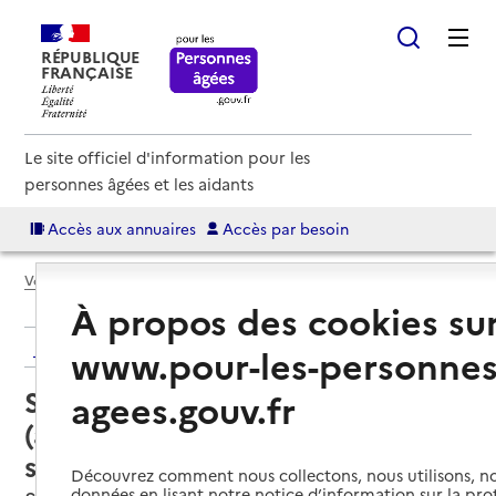
RÉPUBLIQUE
FRANÇAISE
Le site officiel d'information pour les
personnes âgées et les aidants
Accès aux annuaires
Accès par besoin
Voir le fil d’Ariane
À propos des cookies su
Retour aux résultats de l'annuaire
www.pour-les-personnes
Service autonomie à domicile
agees.gouv.fr
(aide) – Proxidom - Domaliance
services
Découvrez comment nous collectons, nous utilisons, no
données en lisant notre notice d’information sur la pr