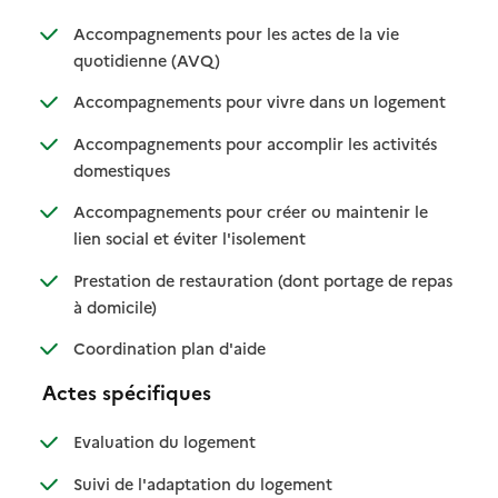
Accompagnements pour les actes de la vie
: disponible
: non disponible
quotidienne (AVQ)
: disponibl
: non dispo
Accompagnements pour vivre dans un logement
Accompagnements pour accomplir les activités
: disponible
: non disponible
domestiques
Accompagnements pour créer ou maintenir le
: disponible
: non disponible
lien social et éviter l'isolement
Prestation de restauration (dont portage de repas
: disponible
: non disponible
à domicile)
: disponible
: non disponible
Coordination plan d'aide
Actes spécifiques
: disponible
: non disponible
Evaluation du logement
: disponible
: non disponible
Suivi de l'adaptation du logement