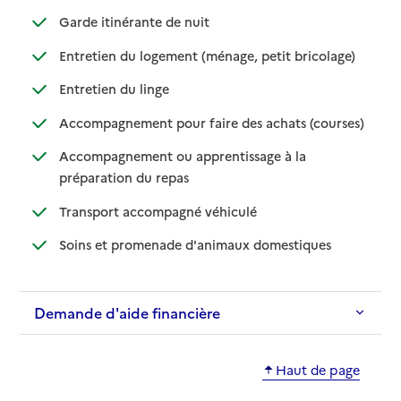
: disponible
: non disponible
Garde itinérante de nuit
: disponible
: non dispo
Entretien du logement (ménage, petit bricolage)
: disponible
: non disponible
Entretien du linge
: disponib
: non disp
Accompagnement pour faire des achats (courses)
Accompagnement ou apprentissage à la
: disponible
: non disponible
préparation du repas
: disponible
: non disponible
Transport accompagné véhiculé
: disponible
: non disponibl
Soins et promenade d'animaux domestiques
Demande d'aide financière
Haut de page