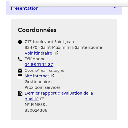
Présentation
Coordonnées
717 boulevard Saint-Jean
83470 - Saint-Maximin-la-Sainte-Baume
Voir itinéraire
Téléphone :
04 86 11 12 37
Contact
Courriel non renseigné
Site Internet
Site internet
Gestionnaire :
Proxidom services
Rapport HAS
Dernier rapport d'évaluation de la
qualité
N° FINESS :
830024386