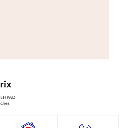
rix
es EHPAD
rches