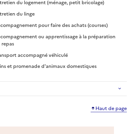
: disponible
: non disponible
retien du logement (ménage, petit bricolage)
: disponible
: non disponible
retien du linge
e
: disponible
: non disponibl
compagnement pour faire des achats (courses)
compagnement ou apprentissage à la préparation
: disponible
: non disponible
 repas
: disponible
: non disponible
ansport accompagné véhiculé
: disponible
: non disponible
ins et promenade d'animaux domestiques
Haut de page