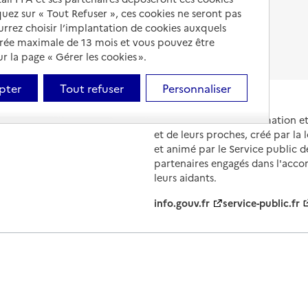
iquez sur « Tout Refuser », ces cookies ne seront pas
Fin de vie en EHPAD
ourrez choisir l’implantation de cookies auxquels
urée maximale de 13 mois et vous pouvez être
 la page « Gérer les cookies ».
pter
Tout refuser
Personnaliser
Portail national d'information 
et de leurs proches, créé par la l
et animé par le Service public 
partenaires engagés dans l'acc
leurs aidants.
info.gouv.fr
service-public.fr
ions légales
Contact
Prix et comparateurs
Données perso
évolutions
s, les contenus de ce site sont proposés sous
licence etalab-2.0