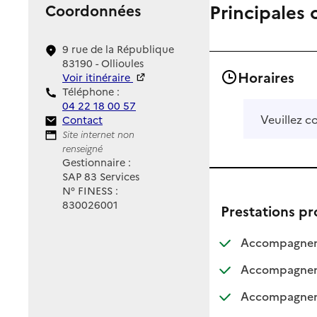
Principales 
Coordonnées
9 rue de la République
83190 - Ollioules
Horaires
Voir itinéraire
Téléphone :
04 22 18 00 57
Veuillez c
Contact
Contact
Site Internet
Site internet non
renseigné
Gestionnaire :
SAP 83 Services
N° FINESS :
830026001
Prestations p
Accompagnemen
Accompagneme
Accompagnemen