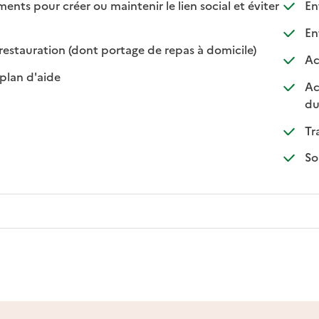
s pour créer ou maintenir le lien social et éviter
Ent
nible
isponible
Ent
: disponible
: non disponibl
restauration (dont portage de repas à domicile)
Ac
: disponible
: non disponible
plan d'aide
Ac
du
Tr
So