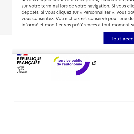
sur votre terminal lors de votre navigation. Si vous cl
Fin de vie à domicile
À qui s’adresser ?
déposés. Si vous cliquez sur « Personnaliser », vous p
vous consentez. Votre choix est conservé pour une d
Les politiques du grand âge
informé et modifier vos préférences à tout moment sur
Tout acce
Plan du site
Accessibilité : totalement conforme
Ment
Outils de communication
Partenaires
Historique des 
Sauf mention explicite de propriété intellectuelle détenue par des tier