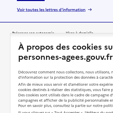
Voir toutes les lettres d'information
Préserver son autonomie
Vivre à domicile
À propos des cookies su
Perte d'autonomie : évaluation
Bénéficier d'aide à domicile
et droits
personnes-agees.gouv.fr
Bénéficier de soins à domicile
Aménager son logement et
s'équiper
Aides financières
Découvrez comment nous collectons, nous utilisons, no
Préserver son autonomie et sa
Solutions d'accueil temporaire
d’information sur la protection des données à caractè
santé
Afin de mieux vous servir et d’améliorer votre expérien
Partager son logement
cookies destinés à réaliser des statistiques, vous faire
Organiser à l'avance sa propre
protection
Des cookies sont utilisés dans le cadre de campagne 
Vivre à domicile avec une
campagnes et afficher de la publicité personnalisée en
maladie ou un handicap
Les mesures de protection
Pour en savoir plus, consultez la partie sur notre polit
Être hospitalisé
Si vous cliquez sur « Tout Accepter », l’éditeur du por
Les obligations de la famille