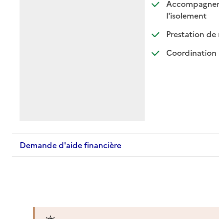
Accompagnement
: dispo
: non d
l'isolement
Prestation de 
Coordination 
Demande d'aide financière