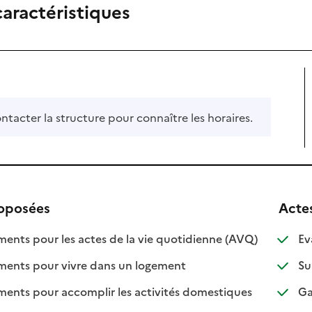
caractéristiques
ontacter la structure pour connaître les horaires.
roposées
Acte
: disponible
: non disponi
ts pour les actes de la vie quotidienne (AVQ)
Ev
: disponible
: non disponible
nts pour vivre dans un logement
Su
: disponible
: non disponib
ts pour accomplir les activités domestiques
Gar