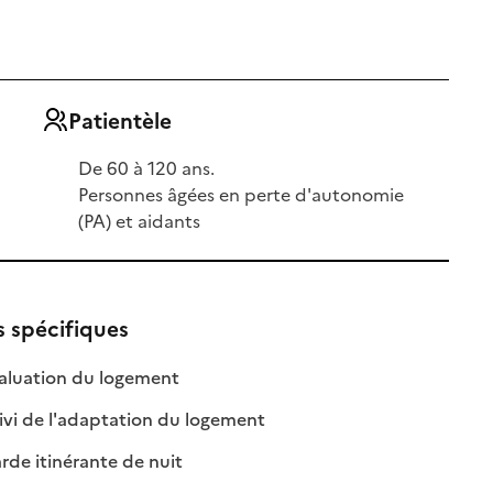
Patientèle
De 60 à 120 ans.
Personnes âgées en perte d'autonomie
(PA) et aidants
s spécifiques
ble
: disponible
: non disponible
aluation du logement
: disponible
: non disponible
ivi de l'adaptation du logement
le
: disponible
: non disponible
de itinérante de nuit