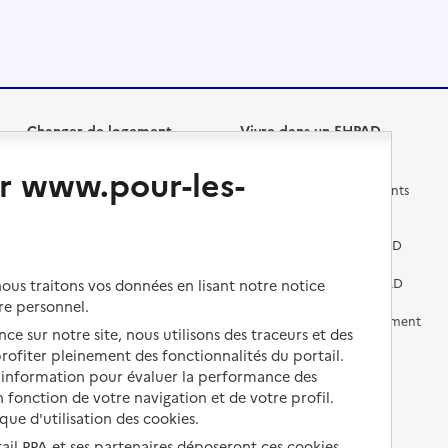
Changer de logement
Vivre dans un EHPAD
r www.pour-les-
Les questions à se poser
Les différents établissements
médicalisés
Vivre dans une résidence avec
services pour seniors
Préparer l'entrée en EHPAD
Vivre chez un proche
Aides financières en EHPAD
us traitons vos données en lisant notre notice
re personnel.
Vivre en accueil familial
Prévention, accompagnement
ce sur notre site, nous utilisons des traceurs et des
et soins
 profiter pleinement des fonctionnalités du portail.
Autres solutions de logement
d’information pour évaluer la performance des
Comprendre les prix en
EHPAD
 fonction de votre navigation et de votre profil.
ique d'utilisation des cookies.
Droits en EHPAD
tail PPA et ses partenaires déposeront ces cookies