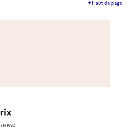
Haut de page
rix
es EHPAD