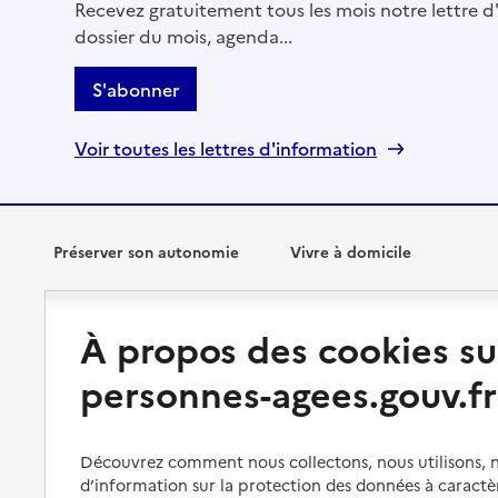
Recevez gratuitement tous les mois notre lettre d'
dossier du mois, agenda...
S'abonner
Voir toutes les lettres d'information
Préserver son autonomie
Vivre à domicile
Perte d'autonomie : évaluation
Bénéficier d'aide à domicile
À propos des cookies su
et droits
Bénéficier de soins à domicile
personnes-agees.gouv.fr
Aménager son logement et
s'équiper
Aides financières
Préserver son autonomie et sa
Solutions d'accueil temporaire
santé
Découvrez comment nous collectons, nous utilisons, no
d’information sur la protection des données à caractè
Partager son logement