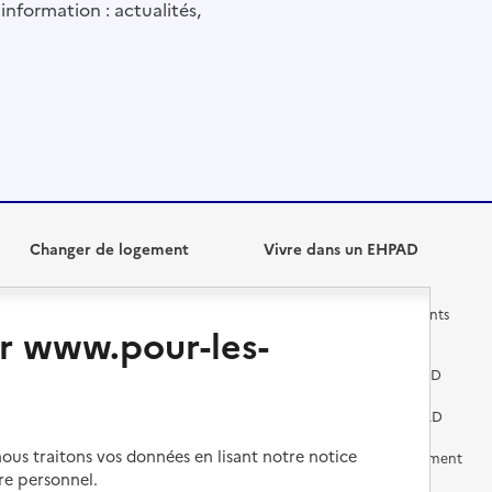
information : actualités,
Changer de logement
Vivre dans un EHPAD
Les questions à se poser
Les différents établissements
r www.pour-les-
médicalisés
Vivre dans une résidence avec
services pour seniors
Préparer l'entrée en EHPAD
Vivre chez un proche
Aides financières en EHPAD
us traitons vos données en lisant notre notice
Vivre en accueil familial
Prévention, accompagnement
et soins
re personnel.