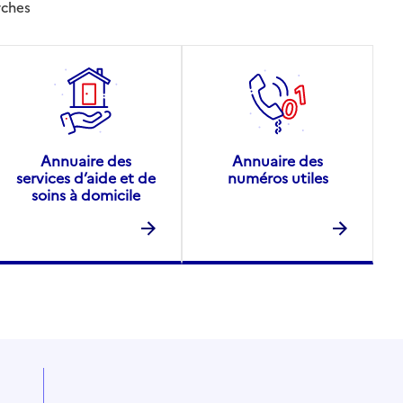
rches
Annuaire des
Annuaire des
services d’aide et de
numéros utiles
soins à domicile