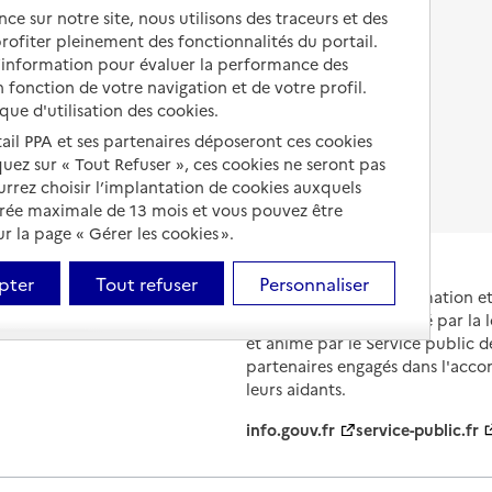
Autres solutions de logement
ce sur notre site, nous utilisons des traceurs et des
Comprendre les prix en
 profiter pleinement des fonctionnalités du portail.
EHPAD
d’information pour évaluer la performance des
 fonction de votre navigation et de votre profil.
Droits en EHPAD
ique d'utilisation des cookies.
Fin de vie en EHPAD
tail PPA et ses partenaires déposeront ces cookies
iquez sur « Tout Refuser », ces cookies ne seront pas
ourrez choisir l’implantation de cookies auxquels
urée maximale de 13 mois et vous pouvez être
 la page « Gérer les cookies ».
pter
Tout refuser
Personnaliser
Portail national d'information 
et de leurs proches, créé par la l
et animé par le Service public 
partenaires engagés dans l'acc
leurs aidants.
info.gouv.fr
service-public.fr