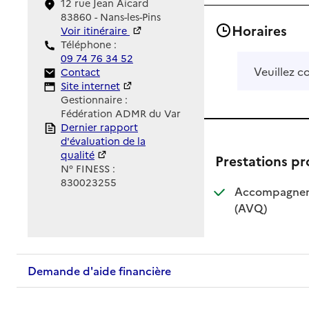
12 rue Jean Aicard
83860 - Nans-les-Pins
Horaires
Voir itinéraire
Téléphone :
09 74 76 34 52
Veuillez c
Contact
Contact
Site Internet
Site internet
Gestionnaire :
Fédération ADMR du Var
Rapport HAS
Dernier rapport
d'évaluation de la
qualité
Prestations p
N° FINESS :
830023255
Accompagnemen
: disponible
: non dispo
(AVQ)
Demande d'aide financière