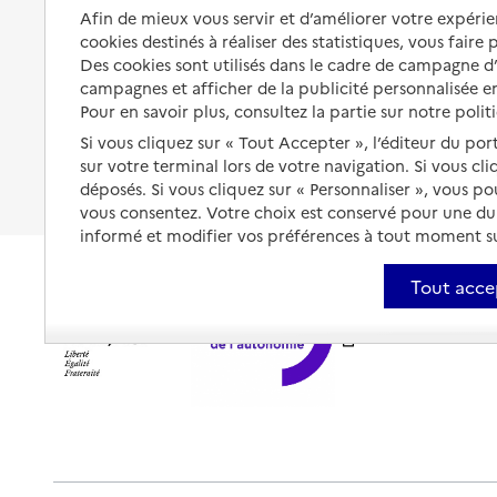
Organiser à l'avance sa propre
Afin de mieux vous servir et d’améliorer votre expérien
protection
Vivre à domicile avec une
cookies destinés à réaliser des statistiques, vous faire
maladie ou un handicap
Des cookies sont utilisés dans le cadre de campagne 
Les mesures de protection
campagnes et afficher de la publicité personnalisée en
Être hospitalisé
Les obligations de la famille
Pour en savoir plus, consultez la partie sur notre polit
Fin de vie à domicile
Si vous cliquez sur « Tout Accepter », l’éditeur du por
À qui s’adresser ?
sur votre terminal lors de votre navigation. Si vous cl
déposés. Si vous cliquez sur « Personnaliser », vous p
Les politiques du grand âge
vous consentez. Votre choix est conservé pour une d
informé et modifier vos préférences à tout moment sur
Tout acce