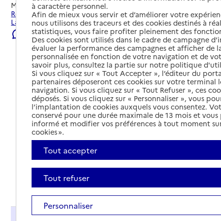
Mis à jour le
04/08/2026
à caractère personnel.
Rechercher les établissements et services autour de Le
Afin de mieux vous servir et d’améliorer votre expérienc
Lavandou.
nous utilisons des traceurs et des cookies destinés à réal
statistiques, vous faire profiter pleinement des fonction
Signaler une erreur
Des cookies sont utilisés dans le cadre de campagne d
évaluer la performance des campagnes et afficher de la
personnalisée en fonction de votre navigation et de vot
savoir plus, consultez la partie sur notre politique d'uti
Si vous cliquez sur « Tout Accepter », l’éditeur du porta
partenaires déposeront ces cookies sur votre terminal l
navigation. Si vous cliquez sur « Tout Refuser », ces co
déposés. Si vous cliquez sur « Personnaliser », vous pou
l’implantation de cookies auxquels vous consentez. Vot
conservé pour une durée maximale de 13 mois et vous
informé et modifier vos préférences à tout moment sur
cookies ».
Tout accepter
Tout refuser
Tout déplier
Personnaliser
Présentation