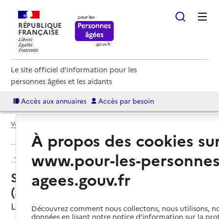
RÉPUBLIQUE
FRANÇAISE
Le site officiel d'information pour les
personnes âgées et les aidants
Accès aux annuaires
Accès par besoin
Voir le fil d’Ariane
À propos des cookies su
Retour aux résultats de l'annuaire
www.pour-les-personnes
agees.gouv.fr
Service autonomie à domicile
(aide) – TJS SAP
Le Lavandou, VAR
Découvrez comment nous collectons, nous utilisons, no
données en lisant notre notice d’information sur la pr