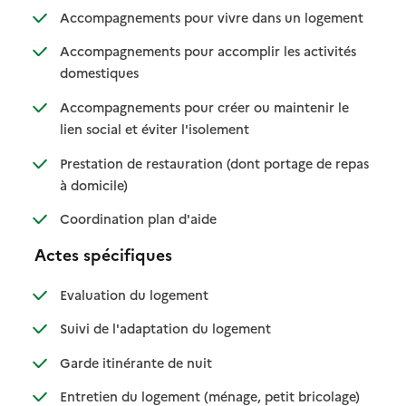
: disponibl
: non dispo
Accompagnements pour vivre dans un logement
Accompagnements pour accomplir les activités
: disponible
: non disponible
domestiques
Accompagnements pour créer ou maintenir le
: disponible
: non disponible
lien social et éviter l'isolement
Prestation de restauration (dont portage de repas
: disponible
: non disponible
à domicile)
: disponible
: non disponible
Coordination plan d'aide
Actes spécifiques
: disponible
: non disponible
Evaluation du logement
: disponible
: non disponible
Suivi de l'adaptation du logement
: disponible
: non disponible
Garde itinérante de nuit
: disponible
: non dispo
Entretien du logement (ménage, petit bricolage)