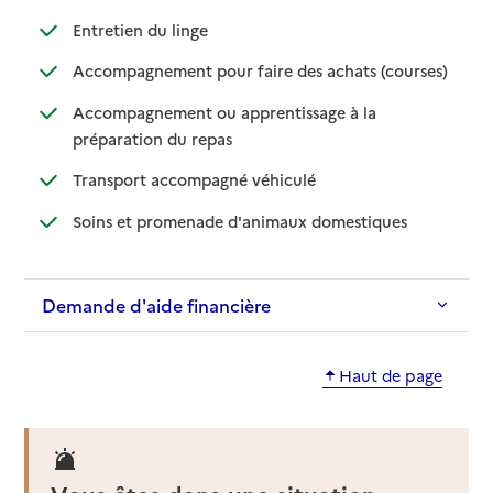
: disponible
: non disponible
Entretien du linge
: disponib
: non disp
Accompagnement pour faire des achats (courses)
Accompagnement ou apprentissage à la
: disponible
: non disponible
préparation du repas
: disponible
: non disponible
Transport accompagné véhiculé
: disponible
: non disponibl
Soins et promenade d'animaux domestiques
Demande d'aide financière
Haut de page