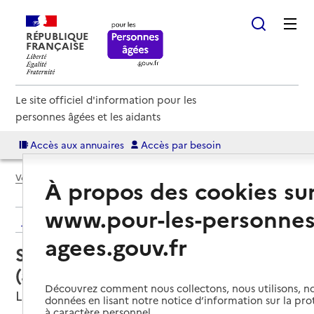
RÉPUBLIQUE
FRANÇAISE
Le site officiel d'information pour les
personnes âgées et les aidants
Accès aux annuaires
Accès par besoin
Voir le fil d’Ariane
À propos des cookies su
www.pour-les-personnes
Retour aux résultats de l'annuaire
agees.gouv.fr
Service autonomie à domicile
(aide) – Domaliance
Découvrez comment nous collectons, nous utilisons, no
Le Beausset, VAR
données en lisant notre notice d’information sur la pr
à caractère personnel.