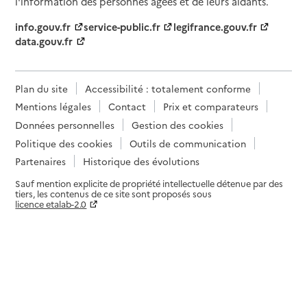
l'information des personnes âgées et de leurs aidants.
info.gouv.fr
service-public.fr
legifrance.gouv.fr
data.gouv.fr
Plan du site
Accessibilité : totalement conforme
Mentions légales
Contact
Prix et comparateurs
Données personnelles
Gestion des cookies
Politique des cookies
Outils de communication
Partenaires
Historique des évolutions
Sauf mention explicite de propriété intellectuelle détenue par des
tiers, les contenus de ce site sont proposés sous
licence etalab-2.0
Paramètres sur le choix des cookies