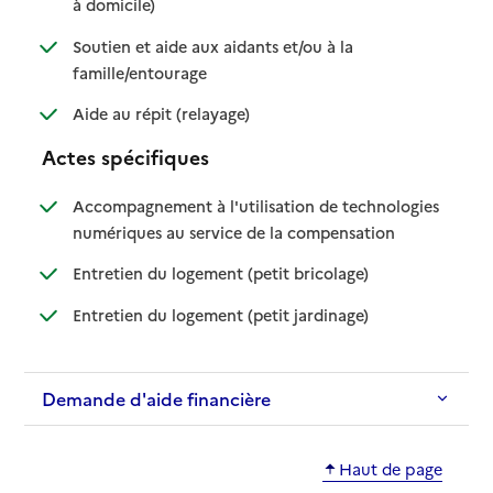
: disponible
: non disponible
à domicile)
Soutien et aide aux aidants et/ou à la
: disponible
: non disponible
famille/entourage
: disponible
: non disponible
Aide au répit (relayage)
Actes spécifiques
Accompagnement à l'utilisation de technologies
: disponible
: non disponible
numériques au service de la compensation
: disponible
: non disponible
Entretien du logement (petit bricolage)
: disponible
: non disponible
Entretien du logement (petit jardinage)
Demande d'aide financière
Haut de page