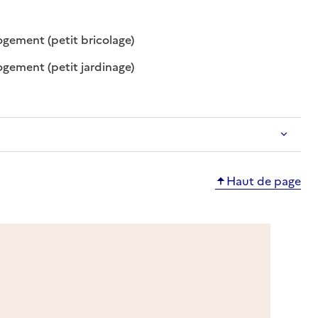
sponible
n disponible
: disponible
: non disponible
ogement (petit bricolage)
: disponible
: non disponible
ogement (petit jardinage)
Haut de page