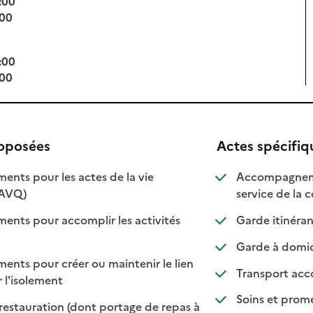
:00
:00
:00
:00
roposées
Actes spécifiq
ts pour les actes de la vie
Accompagnemen
: disponible
: non disponible
(AVQ)
service de la
ts pour accomplir les activités
Garde itinéran
ponible
 disponible
Garde à domici
ts pour créer ou maintenir le lien
Transport acc
: disponible
: non disponible
r l'isolement
Soins et prom
restauration (dont portage de repas à