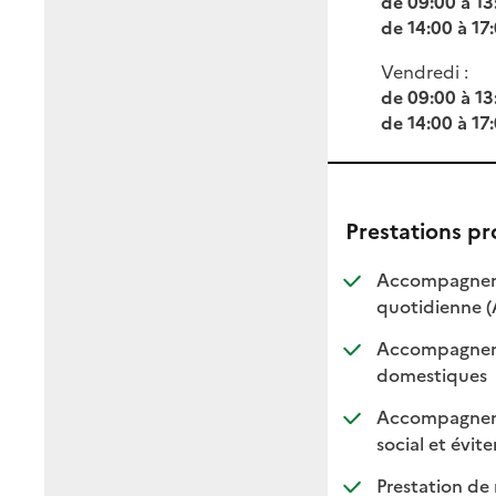
de 09:00 à 13
de 14:00 à 17
Vendredi :
de 09:00 à 13
de 14:00 à 17
Prestations p
Accompagnemen
quotidienne 
Accompagnemen
: dis
: non
domestiques
Accompagnemen
social et évite
Prestation de 