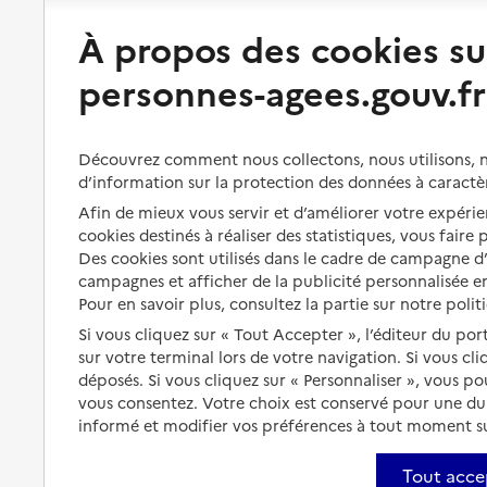
Préserver son autonomie
Vivre à domicile
À propos des cookies su
personnes-agees.gouv.fr
Perte d'autonomie : évaluation
Bénéficier d'aide à domicile
et droits
Bénéficier de soins à domicile
Aménager son logement et
Découvrez comment nous collectons, nous utilisons, no
s'équiper
Aides financières
d’information sur la protection des données à caractè
Préserver son autonomie et sa
Afin de mieux vous servir et d’améliorer votre expérien
Solutions d'accueil temporaire
santé
cookies destinés à réaliser des statistiques, vous faire
Partager son logement
Des cookies sont utilisés dans le cadre de campagne 
Organiser à l'avance sa propre
campagnes et afficher de la publicité personnalisée en
protection
Vivre à domicile avec une
Pour en savoir plus, consultez la partie sur notre polit
maladie ou un handicap
Les mesures de protection
Si vous cliquez sur « Tout Accepter », l’éditeur du por
sur votre terminal lors de votre navigation. Si vous cl
Être hospitalisé
Les obligations de la famille
déposés. Si vous cliquez sur « Personnaliser », vous p
Fin de vie à domicile
vous consentez. Votre choix est conservé pour une d
À qui s’adresser ?
informé et modifier vos préférences à tout moment sur
Les politiques du grand âge
Tout acce