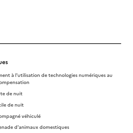
ues
t à l'utilisation de technologies numériques au
: disponible
: non disponible
 compensation
: disponible
: non disponible
te de nuit
: disponible
: non disponible
le de nuit
: disponible
: non disponible
ompagné véhiculé
: disponible
: non disponible
enade d'animaux domestiques