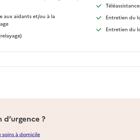
ble
sponible
: di
: no
Téléassistance
e aux aidants et/ou à la
Entretien du l
: disponible
: non disponible
rage
Entretien du l
: disponible
: non disponible
(relayage)
n d’urgence ?
e soins à domicile