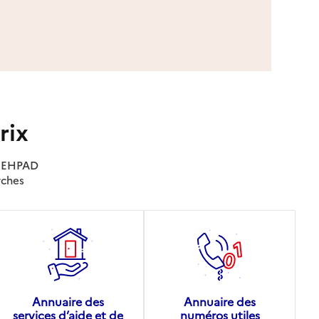
rix
es EHPAD
rches
Annuaire des
Annuaire des
services d’aide et de
numéros utiles