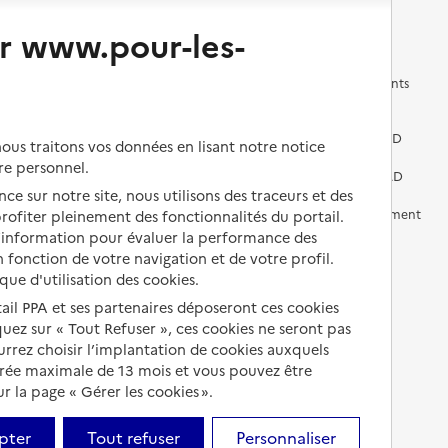
Changer de logement
Vivre dans un EHPAD
r www.pour-les-
Les questions à se poser
Les différents établissements
médicalisés
Vivre dans une résidence avec
services pour seniors
Préparer l'entrée en EHPAD
us traitons vos données en lisant notre notice
re personnel.
Vivre chez un proche
Aides financières en EHPAD
ce sur notre site, nous utilisons des traceurs et des
Vivre en accueil familial
Prévention, accompagnement
 profiter pleinement des fonctionnalités du portail.
et soins
d’information pour évaluer la performance des
Autres solutions de logement
 fonction de votre navigation et de votre profil.
Comprendre les prix en
ique d'utilisation des cookies.
EHPAD
tail PPA et ses partenaires déposeront ces cookies
Droits en EHPAD
iquez sur « Tout Refuser », ces cookies ne seront pas
ourrez choisir l’implantation de cookies auxquels
Fin de vie en EHPAD
urée maximale de 13 mois et vous pouvez être
 la page « Gérer les cookies ».
pter
Tout refuser
Personnaliser