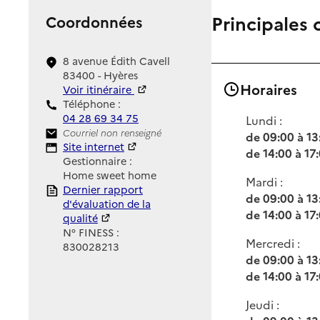
Principales 
Coordonnées
8 avenue Édith Cavell
83400 - Hyères
Horaires
Voir itinéraire
Téléphone :
04 28 69 34 75
Lundi :
Contact
Courriel non renseigné
de 09:00 à 13
Site Internet
Site internet
de 14:00 à 17
Gestionnaire :
Home sweet home
Mardi :
Rapport HAS
Dernier rapport
de 09:00 à 13
d'évaluation de la
de 14:00 à 17
qualité
N° FINESS :
Mercredi :
830028213
de 09:00 à 13
de 14:00 à 17
Jeudi :