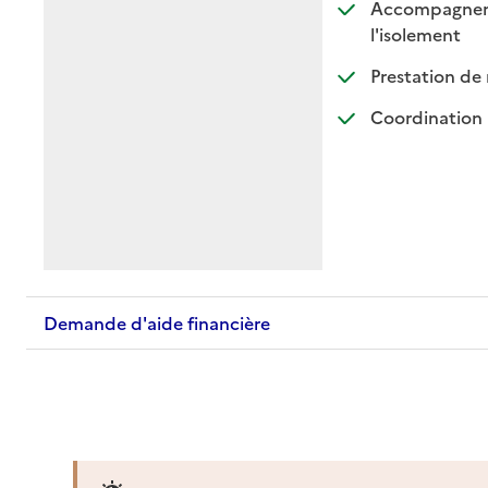
Accompagnement
: dispo
: non d
l'isolement
Prestation de 
Coordination 
Demande d'aide financière