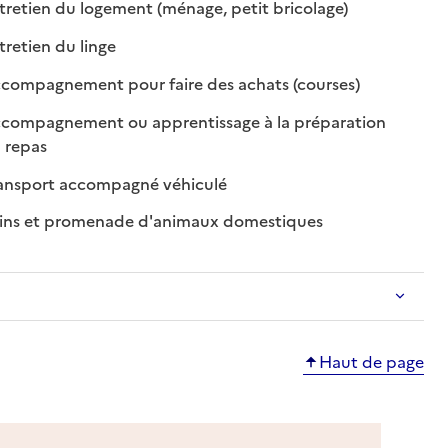
: disponible
: non disponible
retien du logement (ménage, petit bricolage)
: disponible
: non disponible
retien du linge
e
: disponible
: non disponibl
compagnement pour faire des achats (courses)
compagnement ou apprentissage à la préparation
: disponible
: non disponible
 repas
: disponible
: non disponible
ansport accompagné véhiculé
: disponible
: non disponible
ins et promenade d'animaux domestiques
Haut de page