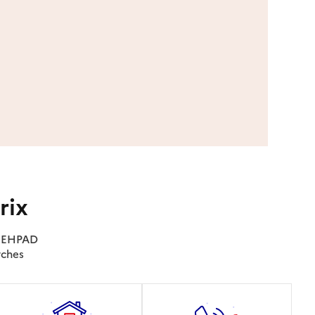
rix
es EHPAD
rches