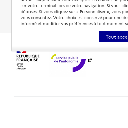
sur votre terminal lors de votre navigation. Si vous cl
Fin de vie à domicile
À qui s’adresser ?
déposés. Si vous cliquez sur « Personnaliser », vous p
vous consentez. Votre choix est conservé pour une d
Les politiques du grand âge
informé et modifier vos préférences à tout moment sur
Tout acce
Plan du site
Accessibilité : totalement conforme
Ment
Outils de communication
Partenaires
Historique des 
Sauf mention explicite de propriété intellectuelle détenue par des tier