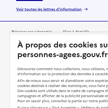
Voir toutes les lettres d'information
Préserver son autonomie
Vivre à domicile
À propos des cookies su
Perte d'autonomie : évaluation
Bénéficier d'aide à domicile
et droits
personnes-agees.gouv.fr
Bénéficier de soins à domicile
Aménager son logement et
s'équiper
Aides financières
Découvrez comment nous collectons, nous utilisons, no
Préserver son autonomie et sa
Solutions d'accueil temporaire
d’information sur la protection des données à caractè
santé
Afin de mieux vous servir et d’améliorer votre expérien
Partager son logement
cookies destinés à réaliser des statistiques, vous faire
Organiser à l'avance sa propre
protection
Des cookies sont utilisés dans le cadre de campagne 
Vivre à domicile avec une
campagnes et afficher de la publicité personnalisée en
maladie ou un handicap
Les mesures de protection
Pour en savoir plus, consultez la partie sur notre polit
Être hospitalisé
Si vous cliquez sur « Tout Accepter », l’éditeur du por
Les obligations de la famille