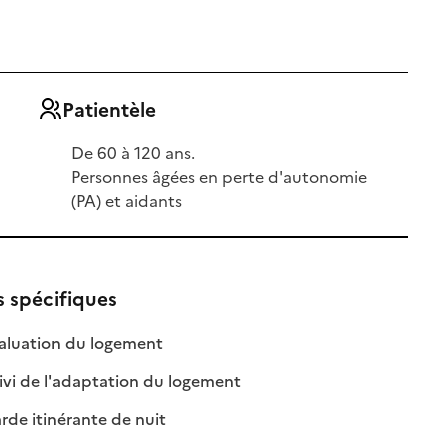
Patientèle
De 60 à 120 ans.
Personnes âgées en perte d'autonomie
(PA) et aidants
s spécifiques
ble
: disponible
: non disponible
aluation du logement
: disponible
: non disponible
ivi de l'adaptation du logement
le
: disponible
: non disponible
de itinérante de nuit