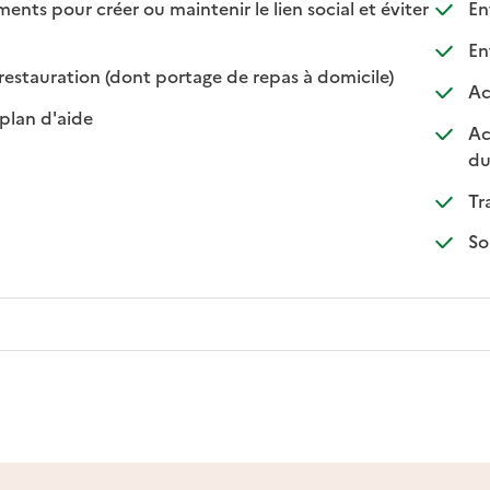
s pour créer ou maintenir le lien social et éviter
Ent
nible
isponible
Ent
: disponible
: non disponibl
restauration (dont portage de repas à domicile)
Ac
: disponible
: non disponible
plan d'aide
Ac
du
Tr
So