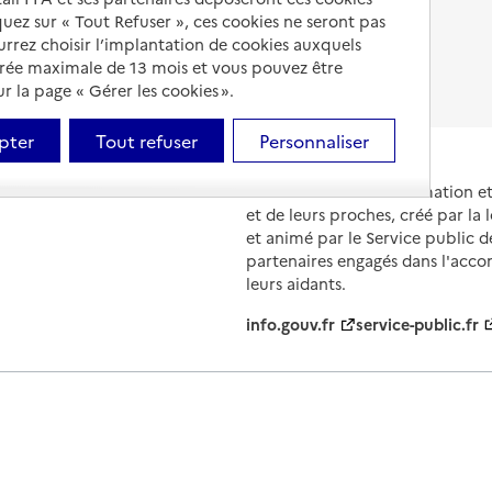
iquez sur « Tout Refuser », ces cookies ne seront pas
Fin de vie en EHPAD
ourrez choisir l’implantation de cookies auxquels
urée maximale de 13 mois et vous pouvez être
 la page « Gérer les cookies ».
pter
Tout refuser
Personnaliser
Portail national d'information 
et de leurs proches, créé par la l
et animé par le Service public 
partenaires engagés dans l'acc
leurs aidants.
info.gouv.fr
service-public.fr
ions légales
Contact
Prix et comparateurs
Données perso
évolutions
s, les contenus de ce site sont proposés sous
licence etalab-2.0