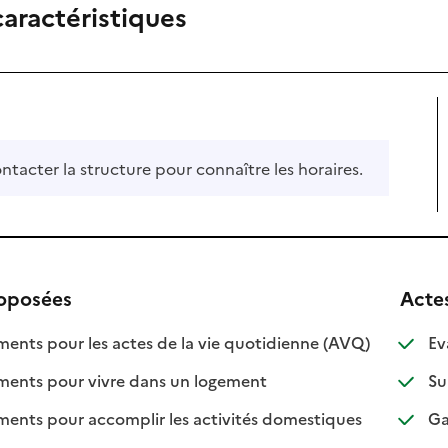
caractéristiques
ontacter la structure pour connaître les horaires.
roposées
Acte
: disponible
: non disponi
ts pour les actes de la vie quotidienne (AVQ)
Ev
: disponible
: non disponible
nts pour vivre dans un logement
Su
: disponible
: non disponib
ts pour accomplir les activités domestiques
Gar