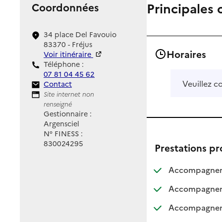
Principales 
Coordonnées
34 place Del Favouio
83370 - Fréjus
Horaires
Voir itinéraire
Téléphone :
07 81 04 45 62
Veuillez c
Contact
Contact
Site Internet
Site internet non
renseigné
Gestionnaire :
Argensciel
N° FINESS :
830024295
Prestations p
Accompagnemen
Accompagneme
Accompagnemen