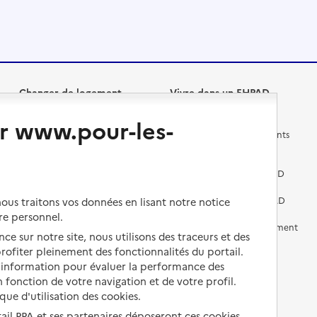
Changer de logement
Vivre dans un EHPAD
r www.pour-les-
Les questions à se poser
Les différents établissements
médicalisés
Vivre dans une résidence avec
services pour seniors
Préparer l'entrée en EHPAD
Vivre chez un proche
Aides financières en EHPAD
us traitons vos données en lisant notre notice
re personnel.
Vivre en accueil familial
Prévention, accompagnement
ce sur notre site, nous utilisons des traceurs et des
et soins
 profiter pleinement des fonctionnalités du portail.
Autres solutions de logement
d’information pour évaluer la performance des
Comprendre les prix en
EHPAD
 fonction de votre navigation et de votre profil.
ique d'utilisation des cookies.
Droits en EHPAD
tail PPA et ses partenaires déposeront ces cookies