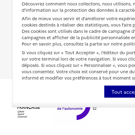
Solutions d'accueil temporaire
Découvrez comment nous collectons, nous utilisons, no
santé
d’information sur la protection des données à caractè
Partager son logement
Organiser à l'avance sa propre
Afin de mieux vous servir et d’améliorer votre expérien
protection
Vivre à domicile avec une
cookies destinés à réaliser des statistiques, vous faire
maladie ou un handicap
Des cookies sont utilisés dans le cadre de campagne 
Les mesures de protection
campagnes et afficher de la publicité personnalisée en
Être hospitalisé
Pour en savoir plus, consultez la partie sur notre polit
Les obligations de la famille
Fin de vie à domicile
Si vous cliquez sur « Tout Accepter », l’éditeur du por
À qui s’adresser ?
sur votre terminal lors de votre navigation. Si vous cl
déposés. Si vous cliquez sur « Personnaliser », vous p
Les politiques du grand âge
vous consentez. Votre choix est conservé pour une d
informé et modifier vos préférences à tout moment sur
Tout acce