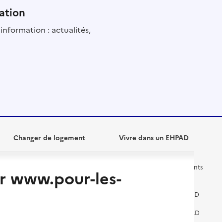
ation
information : actualités,
Changer de logement
Vivre dans un EHPAD
Les questions à se poser
Les différents établissements
r www.pour-les-
médicalisés
Vivre dans une résidence avec
services pour seniors
Préparer l'entrée en EHPAD
Vivre chez un proche
Aides financières en EHPAD