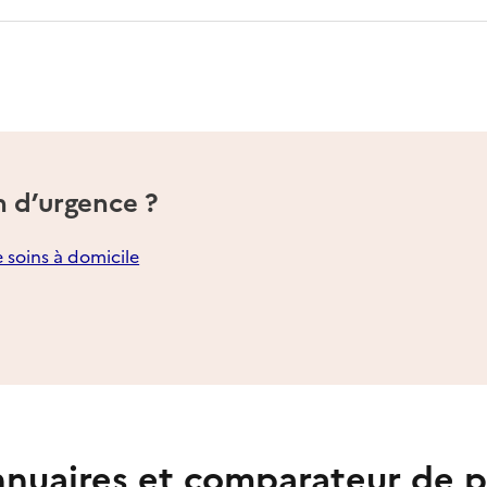
n d’urgence ?
e soins à domicile
nuaires et comparateur de p