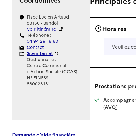
Principales 
Place Lucien Artaud
83150 - Bandol
Horaires
Voir itinéraire
Téléphone :
04 94 29 18 60
Veuillez c
Contact
Contact
Site Internet
Site internet
Gestionnaire :
Centre Communal
d'Action Sociale (CCAS)
N° FINESS :
830023131
Prestations p
Accompagnemen
: disponible
: non dispo
(AVQ)
Demande d'aide financière