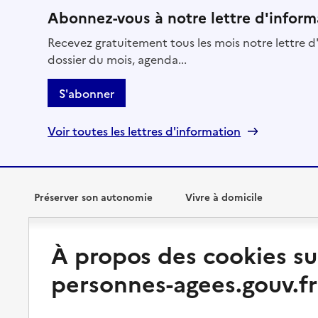
Abonnez-vous à notre lettre d'inform
Recevez gratuitement tous les mois notre lettre d'
dossier du mois, agenda...
S'abonner
Voir toutes les lettres d'information
Préserver son autonomie
Vivre à domicile
Perte d'autonomie : évaluation
Bénéficier d'aide à domicile
À propos des cookies su
et droits
Bénéficier de soins à domicile
personnes-agees.gouv.fr
Aménager son logement et
s'équiper
Aides financières
Préserver son autonomie et sa