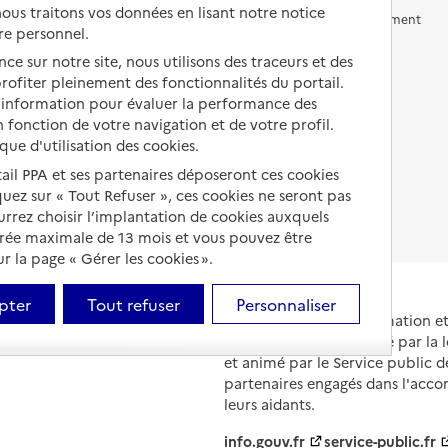
us traitons vos données en lisant notre notice
Vivre en accueil familial
Prévention, accompagnement
re personnel.
et soins
Autres solutions de logement
ce sur notre site, nous utilisons des traceurs et des
Comprendre les prix en
 profiter pleinement des fonctionnalités du portail.
EHPAD
d’information pour évaluer la performance des
 fonction de votre navigation et de votre profil.
Droits en EHPAD
ique d'utilisation des cookies.
Fin de vie en EHPAD
tail PPA et ses partenaires déposeront ces cookies
iquez sur « Tout Refuser », ces cookies ne seront pas
ourrez choisir l’implantation de cookies auxquels
urée maximale de 13 mois et vous pouvez être
 la page « Gérer les cookies ».
pter
Tout refuser
Personnaliser
Portail national d'information 
et de leurs proches, créé par la l
et animé par le Service public 
partenaires engagés dans l'acc
leurs aidants.
info.gouv.fr
service-public.fr