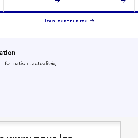
Tous les annuaires
ation
information : actualités,
Changer de logement
Vivre dans un EHPAD
r www.pour-les-