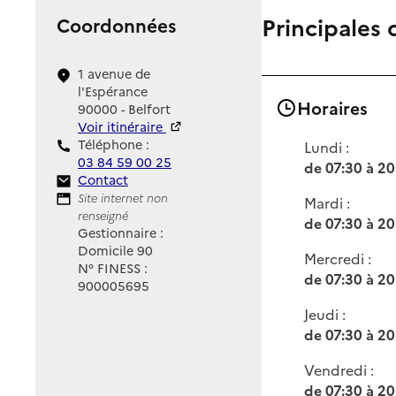
Principales 
Coordonnées
1 avenue de
l'Espérance
Horaires
90000 - Belfort
Voir itinéraire
Téléphone :
Lundi :
03 84 59 00 25
de 07:30 à 20
Contact
Contact
Site Internet
Site internet non
Mardi :
renseigné
de 07:30 à 20
Gestionnaire :
Domicile 90
Mercredi :
N° FINESS :
de 07:30 à 20
900005695
Jeudi :
de 07:30 à 20
Vendredi :
de 07:30 à 20