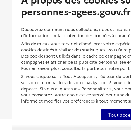
personnes-agees.gouv.fr
Perte d'autonomie : évaluation
Bénéficier d'aide à domicile
et droits
Bénéficier de soins à domicile
Aménager son logement et
Découvrez comment nous collectons, nous utilisons, no
s'équiper
Aides financières
d’information sur la protection des données à caractè
Préserver son autonomie et sa
Solutions d'accueil temporaire
Afin de mieux vous servir et d’améliorer votre expérien
santé
cookies destinés à réaliser des statistiques, vous faire
Partager son logement
Des cookies sont utilisés dans le cadre de campagne 
Organiser à l'avance sa propre
campagnes et afficher de la publicité personnalisée en
protection
Vivre à domicile avec une
Pour en savoir plus, consultez la partie sur notre polit
maladie ou un handicap
Les mesures de protection
Si vous cliquez sur « Tout Accepter », l’éditeur du por
Être hospitalisé
sur votre terminal lors de votre navigation. Si vous cl
Les obligations de la famille
déposés. Si vous cliquez sur « Personnaliser », vous p
Fin de vie à domicile
vous consentez. Votre choix est conservé pour une d
À qui s’adresser ?
informé et modifier vos préférences à tout moment sur
Les politiques du grand âge
Tout acce