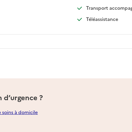
Transport accompag
: disponib
: non disp
Téléassistance
n d’urgence ?
e soins à domicile