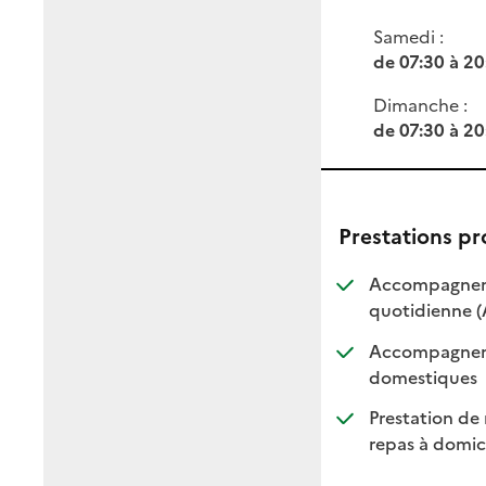
Samedi :
de 07:30 à 20
Dimanche :
de 07:30 à 20
Prestations p
Accompagnemen
quotidienne 
Accompagnemen
: dis
: non
domestiques
Prestation de 
:
:
repas à domici