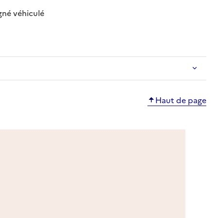
: disponible
: non disponible
né véhiculé
le
onible
Haut de page