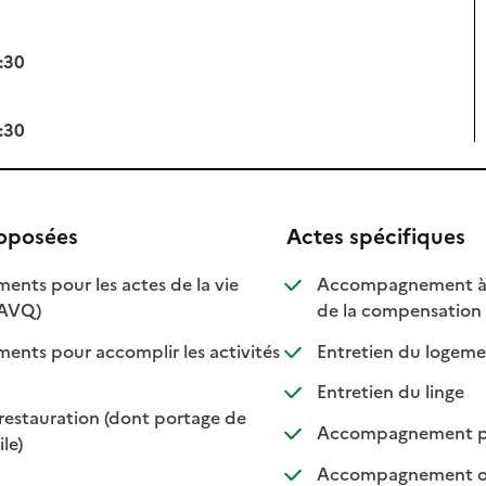
:30
:30
roposées
Actes spécifiques
ts pour les actes de la vie
Accompagnement à l'
: disponible
: non disponible
: di
: no
(AVQ)
de la compensation
ts pour accomplir les activités
Entretien du logemen
ponible
 disponible
: disp
: non 
Entretien du linge
restauration (dont portage de
Accompagnement pour
 disponible
 non disponible
le)
Accompagnement ou a