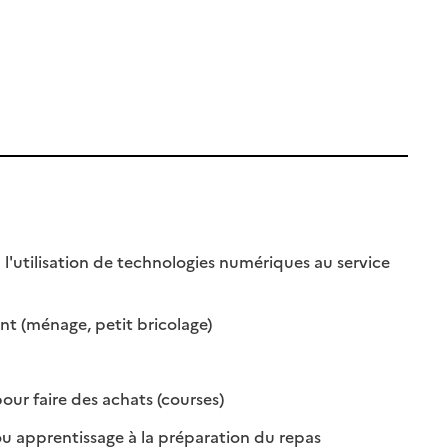
utilisation de technologies numériques au service
sponible
n disponible
: disponible
: non disponible
t (ménage, petit bricolage)
onible
disponible
: disponible
: non disponible
 faire des achats (courses)
: disponible
: non disponible
pprentissage à la préparation du repas