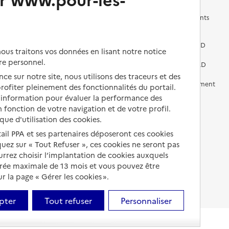
Les questions à se poser
Les différents établissements
médicalisés
Vivre dans une résidence avec
services pour seniors
Préparer l'entrée en EHPAD
us traitons vos données en lisant notre notice
re personnel.
Vivre chez un proche
Aides financières en EHPAD
ce sur notre site, nous utilisons des traceurs et des
Vivre en accueil familial
Prévention, accompagnement
 profiter pleinement des fonctionnalités du portail.
et soins
d’information pour évaluer la performance des
Autres solutions de logement
 fonction de votre navigation et de votre profil.
Comprendre les prix en
ique d'utilisation des cookies.
EHPAD
tail PPA et ses partenaires déposeront ces cookies
Droits en EHPAD
iquez sur « Tout Refuser », ces cookies ne seront pas
ourrez choisir l’implantation de cookies auxquels
Fin de vie en EHPAD
urée maximale de 13 mois et vous pouvez être
 la page « Gérer les cookies ».
pter
Tout refuser
Personnaliser