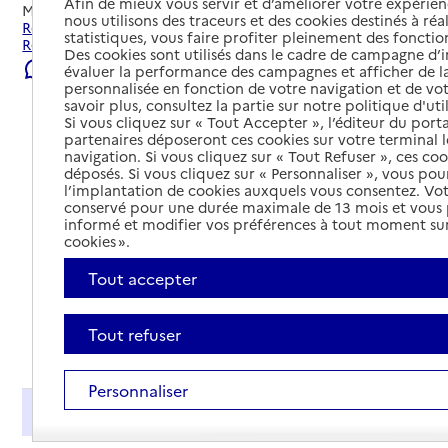
Afin de mieux vous servir et d’améliorer votre expérienc
Mis à jour le
04/08/2026
nous utilisons des traceurs et des cookies destinés à réal
Rechercher les établissements et services autour de
statistiques, vous faire profiter pleinement des fonction
Réalville.
Des cookies sont utilisés dans le cadre de campagne d
Signaler une erreur
évaluer la performance des campagnes et afficher de la
personnalisée en fonction de votre navigation et de vot
savoir plus, consultez la partie sur notre politique d'uti
Si vous cliquez sur « Tout Accepter », l’éditeur du porta
partenaires déposeront ces cookies sur votre terminal l
navigation. Si vous cliquez sur « Tout Refuser », ces co
déposés. Si vous cliquez sur « Personnaliser », vous pou
l’implantation de cookies auxquels vous consentez. Vot
conservé pour une durée maximale de 13 mois et vous
informé et modifier vos préférences à tout moment sur
cookies ».
Tout accepter
Tout refuser
Tout déplier
Personnaliser
Présentation