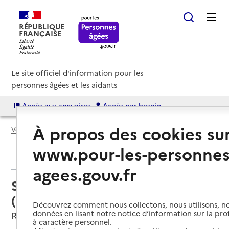
RÉPUBLIQUE
FRANÇAISE
Le site officiel d'information pour les
personnes âgées et les aidants
Accès aux annuaires
Accès par besoin
À propos des cookies su
Voir le fil d’Ariane
www.pour-les-personnes
Retour aux résultats de l'annuaire
agees.gouv.fr
Service autonomie à domicile
(aide) – Services ADMR
Découvrez comment nous collectons, nous utilisons, no
données en lisant notre notice d’information sur la pr
Réalville, TARN-ET-GARONNE
à caractère personnel.