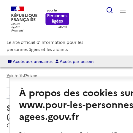
RÉPUBLIQUE
FRANÇAISE
Le site officiel d'information pour les
personnes âgées et les aidants
Accès aux annuaires
Accès par besoin
Voir le fil d’Ariane
À propos des cookies su
Retour aux résultats de l'annuaire
www.pour-les-personnes
Service autonomie à domicile
agees.gouv.fr
(aide) – ADOM 82
Castelsarrasin, TARN-ET-GARONNE