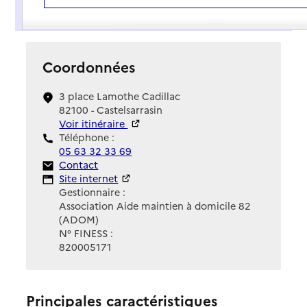
Présentation
Coordonnées
3 place Lamothe Cadillac
82100 - Castelsarrasin
Voir itinéraire
Téléphone :
05 63 32 33 69
Contact
Contact
Site Internet
Site internet
Gestionnaire :
Association Aide maintien à domicile 82
(ADOM)
N° FINESS :
820005171
Principales caractéristiques