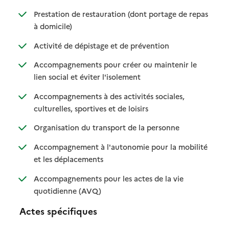
Prestation de restauration (dont portage de repas
: disponible
: non disponible
à domicile)
: disponible
: non disponible
Activité de dépistage et de prévention
Accompagnements pour créer ou maintenir le
: disponible
: non disponible
lien social et éviter l'isolement
Accompagnements à des activités sociales,
: disponible
: non disponible
culturelles, sportives et de loisirs
: disponible
: non disponible
Organisation du transport de la personne
Accompagnement à l'autonomie pour la mobilité
: disponible
: non disponible
et les déplacements
Accompagnements pour les actes de la vie
: disponible
: non disponible
quotidienne (AVQ)
Actes spécifiques