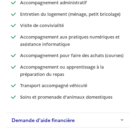
: disponible
: non disponible
Accompagnement administratif
: disponible
: non dispo
Entretien du logement (ménage, petit bricolage)
: disponible
: non disponible
Visite de convivialité
Accompagnement aux pratiques numériques et
: disponible
: non disponible
assistance informatique
: disponib
: non disp
Accompagnement pour faire des achats (courses)
Accompagnement ou apprentissage à la
: disponible
: non disponible
préparation du repas
: disponible
: non disponible
Transport accompagné véhiculé
: disponible
: non disponibl
Soins et promenade d'animaux domestiques
Demande d'aide financière