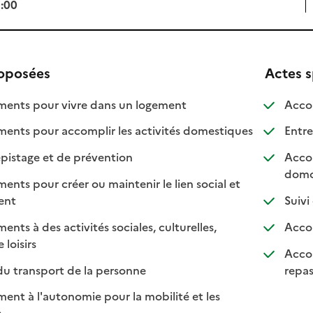
0:00
roposées
Actes s
: disponible
: non disponible
nts pour vivre dans un logement
Accom
: disponible
: non disponib
ts pour accomplir les activités domestiques
Entre
: disponible
: non disponible
pistage et de prévention
Accom
domo
s pour créer ou maintenir le lien social et
 disponible
 non disponible
ment
Suivi
s à des activités sociales, culturelles,
Accom
: disponible
: non disponible
 loisirs
Accom
: disponible
: non disponible
: di
: no
du transport de la personne
repa
t à l'autonomie pour la mobilité et les
sponible
on disponible
s