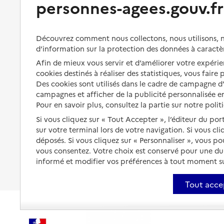
personnes-agees.gouv.fr
Perte d'autonomie : évaluation
Bénéficier d'aide à domicile
et droits
Bénéficier de soins à domicile
Aménager son logement et
Découvrez comment nous collectons, nous utilisons, no
s'équiper
Aides financières
d’information sur la protection des données à caractè
Préserver son autonomie et sa
Solutions d'accueil temporaire
Afin de mieux vous servir et d’améliorer votre expérien
santé
cookies destinés à réaliser des statistiques, vous faire
Partager son logement
Des cookies sont utilisés dans le cadre de campagne 
Organiser à l'avance sa propre
campagnes et afficher de la publicité personnalisée en
protection
Vivre à domicile avec une
Pour en savoir plus, consultez la partie sur notre polit
maladie ou un handicap
Les mesures de protection
Si vous cliquez sur « Tout Accepter », l’éditeur du por
Être hospitalisé
sur votre terminal lors de votre navigation. Si vous cl
Les obligations de la famille
déposés. Si vous cliquez sur « Personnaliser », vous p
Fin de vie à domicile
vous consentez. Votre choix est conservé pour une d
À qui s’adresser ?
informé et modifier vos préférences à tout moment sur
Les politiques du grand âge
Tout acce