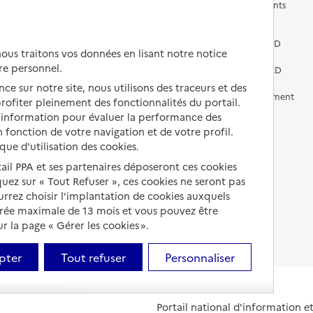
Les questions à se poser
Les différents établissements
médicalisés
Vivre dans une résidence avec
services pour seniors
Préparer l'entrée en EHPAD
us traitons vos données en lisant notre notice
re personnel.
Vivre chez un proche
Aides financières en EHPAD
ce sur notre site, nous utilisons des traceurs et des
Vivre en accueil familial
Prévention, accompagnement
 profiter pleinement des fonctionnalités du portail.
et soins
d’information pour évaluer la performance des
Autres solutions de logement
 fonction de votre navigation et de votre profil.
Comprendre les prix en
ique d'utilisation des cookies.
EHPAD
tail PPA et ses partenaires déposeront ces cookies
Droits en EHPAD
iquez sur « Tout Refuser », ces cookies ne seront pas
ourrez choisir l’implantation de cookies auxquels
Fin de vie en EHPAD
urée maximale de 13 mois et vous pouvez être
 la page « Gérer les cookies ».
pter
Tout refuser
Personnaliser
Portail national d'information 