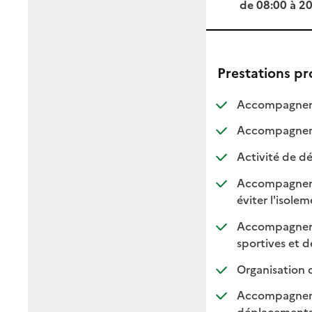
de 08:00 à 2
Prestations p
Accompagneme
Accompagnemen
Activité de dé
Accompagnement
:
:
éviter l'isole
Accompagnement
sportives et de
Organisation 
Accompagnemen
: di
: n
déplacement