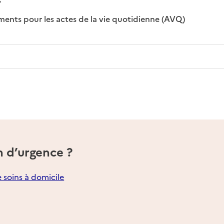
: disponible
: non disponi
ts pour les actes de la vie quotidienne (AVQ)
n d’urgence ?
e soins à domicile