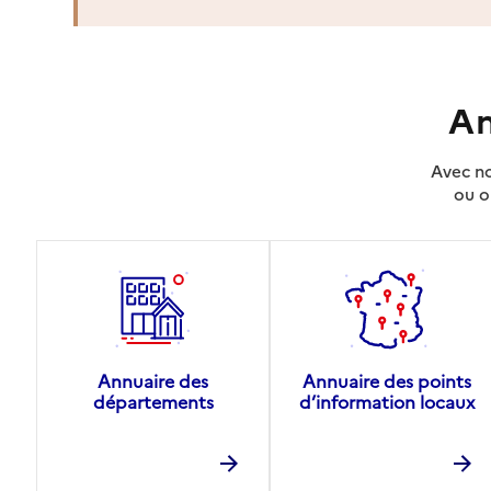
An
Avec no
ou o
Annuaire des
Annuaire des points
départements
d’information locaux