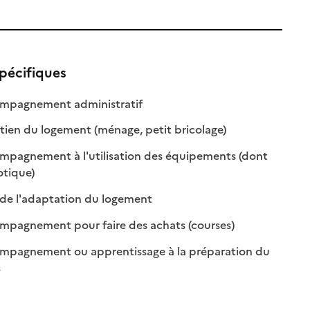
pécifiques
: disponible
: non disponible
pagnement administratif
le
: disponible
: non disponible
tien du logement (ménage, petit bricolage)
pagnement à l'utilisation des équipements (dont
: disponible
: non disponible
tique)
: disponible
: non disponible
 de l'adaptation du logement
: disponible
: non disponible
pagnement pour faire des achats (courses)
pagnement ou apprentissage à la préparation du
sponible
n disponible
s