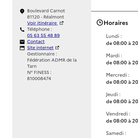
Boulevard Carnot
81120 - Réalmont
Horaires
Voir itinéraire
Téléphone :
05 63 55 48 89
Lundi :
Contact
Contact
de 08:00 à 2
Site Internet
Site internet
Gestionnaire :
Mardi :
Fédération ADMR de la
de 08:00 à 2
Tarn
N° FINESS :
Mercredi :
810008474
de 08:00 à 2
Jeudi :
de 08:00 à 2
Vendredi :
de 08:00 à 2
Samedi :