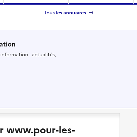
Tous les annuaires
ation
information : actualités,
Changer de logement
Vivre dans un EHPAD
r www.pour-les-