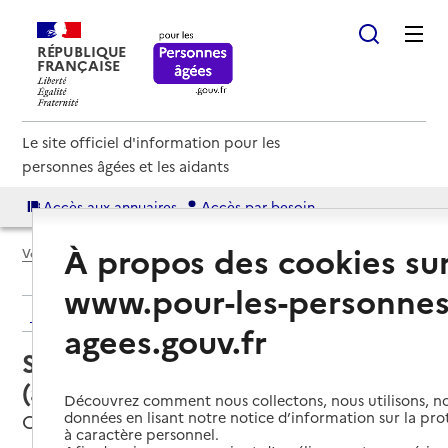
RÉPUBLIQUE
FRANÇAISE
Le site officiel d'information pour les
personnes âgées et les aidants
Accès aux annuaires
Accès par besoin
À propos des cookies su
Voir le fil d’Ariane
www.pour-les-personnes
Retour aux résultats de l'annuaire
agees.gouv.fr
Service autonomie à domicile
(aide) – Famill'Services 81
Découvrez comment nous collectons, nous utilisons, no
données en lisant notre notice d’information sur la pr
Castres, TARN
à caractère personnel.