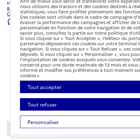
Afin de mieux vous servir et d’améliorer votre expérienc
Mis à jour le
04/08/2026
nous utilisons des traceurs et des cookies destinés à réal
Rechercher les établissements et services autour de
statistiques, vous faire profiter pleinement des fonction
Castres.
Des cookies sont utilisés dans le cadre de campagne d
Signaler une erreur
évaluer la performance des campagnes et afficher de la
personnalisée en fonction de votre navigation et de vot
savoir plus, consultez la partie sur notre politique d'uti
Si vous cliquez sur « Tout Accepter », l’éditeur du porta
partenaires déposeront ces cookies sur votre terminal l
navigation. Si vous cliquez sur « Tout Refuser », ces co
déposés. Si vous cliquez sur « Personnaliser », vous pou
l’implantation de cookies auxquels vous consentez. Vot
conservé pour une durée maximale de 13 mois et vous
informé et modifier vos préférences à tout moment sur
cookies ».
Tout accepter
Tout refuser
Tout déplier
Personnaliser
Présentation