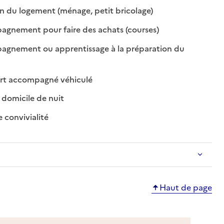
: disponible
: non disponible
n du logement (ménage, petit bricolage)
: disponible
: non disponible
gnement pour faire des achats (courses)
gnement ou apprentissage à la préparation du
onible
disponible
: disponible
: non disponible
rt accompagné véhiculé
: disponible
: non disponible
domicile de nuit
: disponible
: non disponible
e convivialité
Haut de page