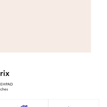
rix
es EHPAD
rches