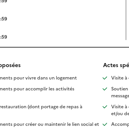
3:59
3:59
3:59
roposées
Actes spé
: disponible
: non disponible
nts pour vivre dans un logement
Visite à
ts pour accomplir les activités
Soutien 
ponible
 disponible
message
restauration (dont portage de repas à
Visite à
ble
sponible
et/ou d
s pour créer ou maintenir le lien social et
Accompa