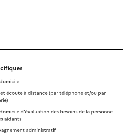
cifiques
: disponible
: non disponible
 domicile
et écoute à distance (par téléphone et/ou par
: disponible
: non disponible
rie)
 domicile d'évaluation des besoins de la personne
: disponible
: non disponible
es aidants
: disponible
: non disponible
gnement administratif