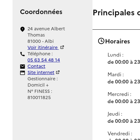
Principales 
Coordonnées
24 avenue Albert
Thomas
Horaires
81000 - Albi
Voir itinéraire
Téléphone :
Lundi :
05 63 54 48 14
de 00:00 à 2
Contact
Contact
Site Internet
Site internet
Mardi :
Gestionnaire :
de 00:00 à 2
Domicil +
N° FINESS :
Mercredi :
810011825
de 00:00 à 2
Jeudi :
de 00:00 à 2
Vendredi :