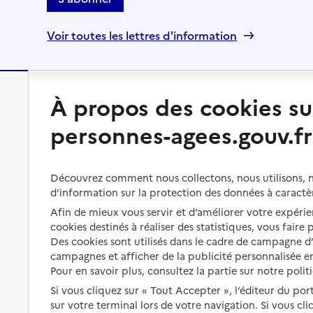
Voir toutes les lettres d'information
À propos des cookies su
Préserver son autonomie
Vivre à domicile
personnes-agees.gouv.fr
Perte d'autonomie : évaluation
Bénéficier d'aide à domicile
et droits
Bénéficier de soins à domicile
Découvrez comment nous collectons, nous utilisons, no
Aménager son logement et
d’information sur la protection des données à caractè
s'équiper
Aides financières
Afin de mieux vous servir et d’améliorer votre expérien
Préserver son autonomie et sa
Solutions d'accueil temporaire
cookies destinés à réaliser des statistiques, vous faire
santé
Des cookies sont utilisés dans le cadre de campagne 
Partager son logement
campagnes et afficher de la publicité personnalisée en
Organiser à l'avance sa propre
protection
Pour en savoir plus, consultez la partie sur notre polit
Vivre à domicile avec une
maladie ou un handicap
Si vous cliquez sur « Tout Accepter », l’éditeur du por
Les mesures de protection
sur votre terminal lors de votre navigation. Si vous cl
Être hospitalisé