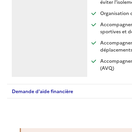
:
:
éviter l'isole
Organisation 
Accompagnement
sportives et de
Accompagnemen
: di
: n
déplacement
Accompagnemen
: disponible
: non dispo
(AVQ)
Demande d'aide financière