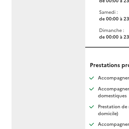
de 00:00 à 2
Samedi :
de 00:00 à 2
Dimanche :
de 00:00 à 2
Prestations p
Accompagneme
Accompagnemen
: dis
: non
domestiques
Prestation de 
: disponi
: non di
domicile)
Accompagnement