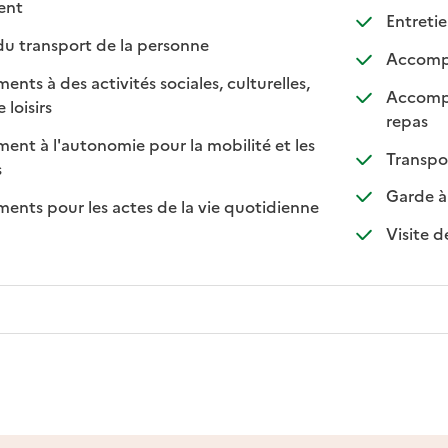
 disponible
 non disponible
ment
Entretie
: disponible
: non disponible
du transport de la personne
Accompa
s à des activités sociales, culturelles,
Accompa
: disponible
: non disponible
 loisirs
: disp
: non 
repas
t à l'autonomie pour la mobilité et les
Transpo
sponible
on disponible
s
Garde à 
ts pour les actes de la vie quotidienne
nible
Visite d