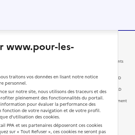
r www.pour-les-
Changer de logement
Vivre dans un EHPAD
Les questions à se poser
Les différents établissements
médicalisés
Vivre dans une résidence avec
us traitons vos données en lisant notre notice
services pour seniors
Préparer l'entrée en EHPAD
re personnel.
Vivre chez un proche
Aides financières en EHPAD
ce sur notre site, nous utilisons des traceurs et des
 profiter pleinement des fonctionnalités du portail.
Vivre en accueil familial
Prévention, accompagnement
d’information pour évaluer la performance des
et soins
 fonction de votre navigation et de votre profil.
Autres solutions de logement
ique d'utilisation des cookies.
Comprendre les prix en
EHPAD
tail PPA et ses partenaires déposeront ces cookies
iquez sur « Tout Refuser », ces cookies ne seront pas
Droits en EHPAD