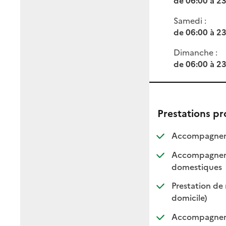
Samedi :
de 06:00 à 2
Dimanche :
de 06:00 à 2
Prestations p
Accompagneme
Accompagnemen
: dis
: non
domestiques
Prestation de 
: disponi
: non di
domicile)
Accompagnement