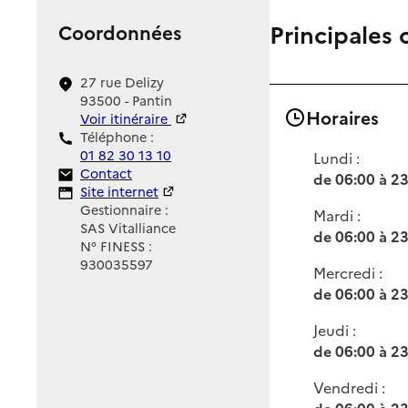
Principales 
Coordonnées
27 rue Delizy
93500 - Pantin
Horaires
Voir itinéraire
Téléphone :
01 82 30 13 10
Lundi :
Contact
Contact
de 06:00 à 2
Site Internet
Site internet
Gestionnaire :
Mardi :
SAS Vitalliance
de 06:00 à 2
N° FINESS :
930035597
Mercredi :
de 06:00 à 2
Jeudi :
de 06:00 à 2
Vendredi :
de 06:00 à 2