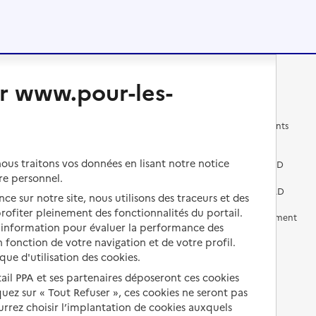
r www.pour-les-
Changer de logement
Vivre dans un EHPAD
Les questions à se poser
Les différents établissements
médicalisés
Vivre dans une résidence avec
us traitons vos données en lisant notre notice
services pour seniors
Préparer l'entrée en EHPAD
re personnel.
Vivre chez un proche
Aides financières en EHPAD
ce sur notre site, nous utilisons des traceurs et des
 profiter pleinement des fonctionnalités du portail.
Vivre en accueil familial
Prévention, accompagnement
d’information pour évaluer la performance des
et soins
 fonction de votre navigation et de votre profil.
Autres solutions de logement
Comprendre les prix en
ique d'utilisation des cookies.
EHPAD
tail PPA et ses partenaires déposeront ces cookies
iquez sur « Tout Refuser », ces cookies ne seront pas
Droits en EHPAD
ourrez choisir l’implantation de cookies auxquels