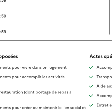
3:59
3:59
roposées
Actes spé
: disponible
: non disponible
nts pour vivre dans un logement
Accompa
ts pour accomplir les activités
Transpo
ponible
 disponible
Aide aux
restauration (dont portage de repas à
Accompa
ble
sponible
Entretie
s pour créer ou maintenir le lien social et