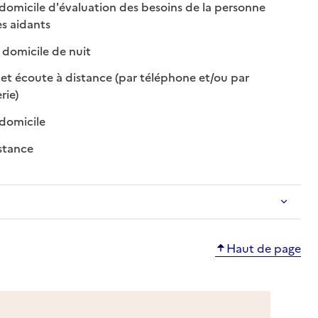
 domicile d'évaluation des besoins de la personne
: disponible
: non disponible
es aidants
: disponible
: non disponible
domicile de nuit
et écoute à distance (par téléphone et/ou par
: disponible
: non disponible
rie)
: disponible
: non disponible
 domicile
: disponible
: non disponible
stance
Haut de page