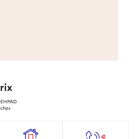
rix
es EHPAD
rches