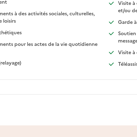
 disponible
 non disponible
ment
Visite à
et/ou d
s à des activités sociales, culturelles,
: disponible
: non disponible
 loisirs
Garde à 
: disponible
: non disponible
thétiques
Soutien 
message
ts pour les actes de la vie quotidienne
nible
Visite à
: disponible
: non disponible
(relayage)
Téléassi