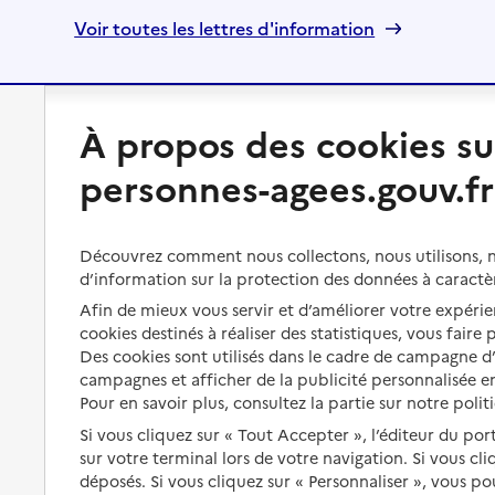
Voir toutes les lettres d'information
À propos des cookies su
Préserver son autonomie
Vivre à domicile
personnes-agees.gouv.fr
Perte d'autonomie : évaluation
Bénéficier d'aide à domicile
et droits
Bénéficier de soins à domicile
Découvrez comment nous collectons, nous utilisons, no
Aménager son logement et
s'équiper
d’information sur la protection des données à caractè
Aides financières
Afin de mieux vous servir et d’améliorer votre expérien
Préserver son autonomie et sa
Solutions d'accueil temporaire
cookies destinés à réaliser des statistiques, vous faire
santé
Des cookies sont utilisés dans le cadre de campagne 
Partager son logement
campagnes et afficher de la publicité personnalisée en
Organiser à l'avance sa propre
protection
Pour en savoir plus, consultez la partie sur notre polit
Vivre à domicile avec une
maladie ou un handicap
Si vous cliquez sur « Tout Accepter », l’éditeur du por
Les mesures de protection
sur votre terminal lors de votre navigation. Si vous cl
Être hospitalisé
déposés. Si vous cliquez sur « Personnaliser », vous p
Les obligations de la famille