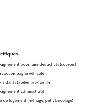
cifiques
: disponible
: non disponible
gnement pour faire des achats (courses)
: disponible
: non disponible
rt accompagné véhiculé
: disponible
: non disponible
 aidants (atelier pro-famille)
: disponible
: non disponible
gnement administratif
: disponible
: non disponible
n du logement (ménage, petit bricolage)