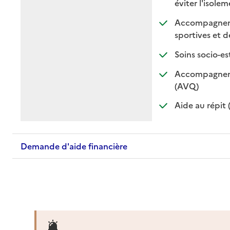
:
:
éviter l'isole
Accompagnement
sportives et de
Soins socio-es
Accompagnemen
: disponible
: non dispo
(AVQ)
Aide au répit 
Demande d'aide financière