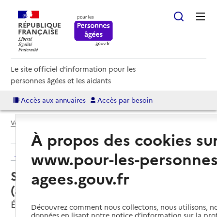
RÉPUBLIQUE
FRANÇAISE
Le site officiel d'information pour les
personnes âgées et les aidants
Accès aux annuaires
Accès par besoin
Voir le fil d’Ariane
À propos des cookies su
Retour aux résultats de l'annuaire
www.pour-les-personnes
Service autonomie à domicile
agees.gouv.fr
(aide) – Services du CCAS
Épinay-sur-Seine, SEINE-SAINT-DENIS
Découvrez comment nous collectons, nous utilisons, no
données en lisant notre notice d’information sur la pr