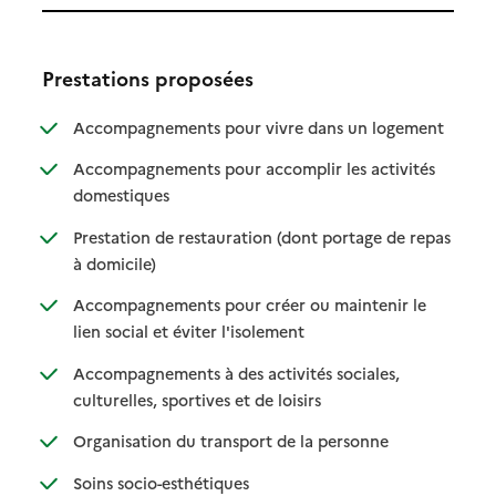
Prestations proposées
: disponibl
: non dispo
Accompagnements pour vivre dans un logement
Accompagnements pour accomplir les activités
: disponible
: non disponible
domestiques
Prestation de restauration (dont portage de repas
: disponible
: non disponible
à domicile)
Accompagnements pour créer ou maintenir le
: disponible
: non disponible
lien social et éviter l'isolement
Accompagnements à des activités sociales,
: disponible
: non disponible
culturelles, sportives et de loisirs
: disponible
: non disponible
Organisation du transport de la personne
: disponible
: non disponible
Soins socio-esthétiques