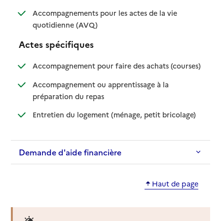
Accompagnements pour les actes de la vie
: disponible
: non disponible
quotidienne (AVQ)
Actes spécifiques
: disponib
: non disp
Accompagnement pour faire des achats (courses)
Accompagnement ou apprentissage à la
: disponible
: non disponible
préparation du repas
: disponible
: non dispo
Entretien du logement (ménage, petit bricolage)
Demande d'aide financière
Haut de page