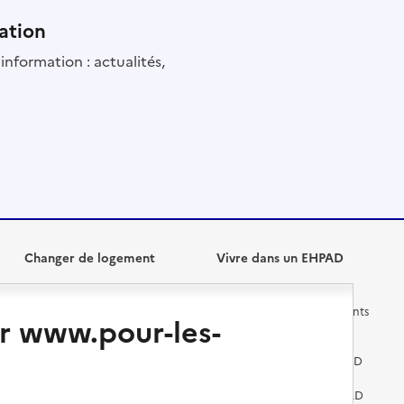
ation
information : actualités,
Changer de logement
Vivre dans un EHPAD
Les questions à se poser
Les différents établissements
r www.pour-les-
médicalisés
Vivre dans une résidence avec
services pour seniors
Préparer l'entrée en EHPAD
Vivre chez un proche
Aides financières en EHPAD