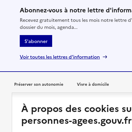
Abonnez-vous à notre lettre d'inform
Recevez gratuitement tous les mois notre lettre d'
dossier du mois, agenda...
S'abonner
Voir toutes les lettres d'information
Préserver son autonomie
Vivre à domicile
Perte d'autonomie : évaluation
Bénéficier d'aide à domicile
À propos des cookies su
et droits
Bénéficier de soins à domicile
personnes-agees.gouv.fr
Aménager son logement et
s'équiper
Aides financières