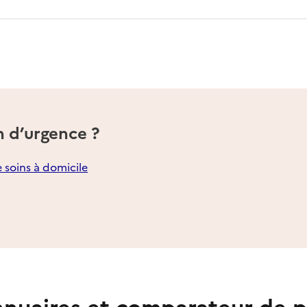
n d’urgence ?
e soins à domicile
nuaires et comparateur de p