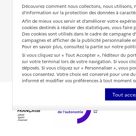
Préserver son autonomie et sa
Solutions d'accueil temporaire
Découvrez comment nous collectons, nous utilisons, no
santé
d’information sur la protection des données à caractè
Partager son logement
Organiser à l'avance sa propre
Afin de mieux vous servir et d’améliorer votre expérien
protection
Vivre à domicile avec une
cookies destinés à réaliser des statistiques, vous faire
maladie ou un handicap
Des cookies sont utilisés dans le cadre de campagne 
Les mesures de protection
campagnes et afficher de la publicité personnalisée en
Être hospitalisé
Pour en savoir plus, consultez la partie sur notre polit
Les obligations de la famille
Fin de vie à domicile
Si vous cliquez sur « Tout Accepter », l’éditeur du por
À qui s’adresser ?
sur votre terminal lors de votre navigation. Si vous cl
déposés. Si vous cliquez sur « Personnaliser », vous p
Les politiques du grand âge
vous consentez. Votre choix est conservé pour une d
informé et modifier vos préférences à tout moment sur
Tout acce