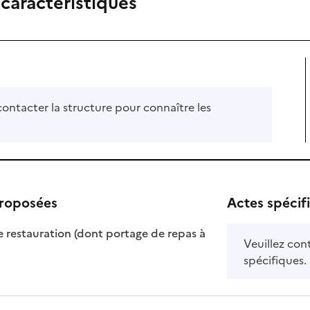
 caractéristiques
contacter la structure pour connaître les
proposées
Actes spécif
e restauration (dont portage de repas à
Veuillez con
nible
isponible
spécifiques.