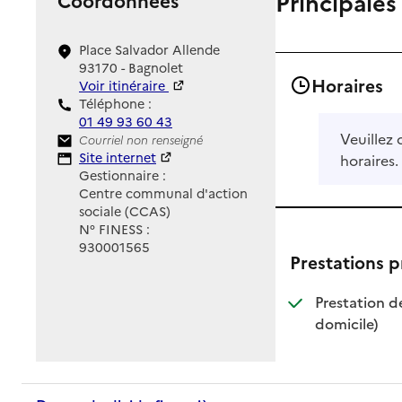
Principales
Place Salvador Allende
93170 - Bagnolet
Horaires
Voir itinéraire
Téléphone :
01 49 93 60 43
Veuillez 
Contact
Courriel non renseigné
Site Internet
Site internet
horaires.
Gestionnaire :
Centre communal d'action
sociale (CCAS)
N° FINESS :
930001565
Prestations 
Prestation d
: dispo
: non d
domicile)