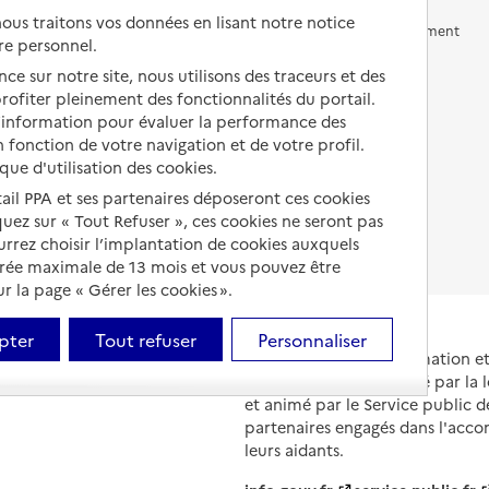
us traitons vos données en lisant notre notice
Vivre en accueil familial
Prévention, accompagnement
re personnel.
et soins
Autres solutions de logement
ce sur notre site, nous utilisons des traceurs et des
Comprendre les prix en
 profiter pleinement des fonctionnalités du portail.
EHPAD
d’information pour évaluer la performance des
 fonction de votre navigation et de votre profil.
Droits en EHPAD
ique d'utilisation des cookies.
Fin de vie en EHPAD
tail PPA et ses partenaires déposeront ces cookies
iquez sur « Tout Refuser », ces cookies ne seront pas
ourrez choisir l’implantation de cookies auxquels
urée maximale de 13 mois et vous pouvez être
 la page « Gérer les cookies ».
pter
Tout refuser
Personnaliser
Portail national d'information 
et de leurs proches, créé par la l
et animé par le Service public 
partenaires engagés dans l'acc
leurs aidants.