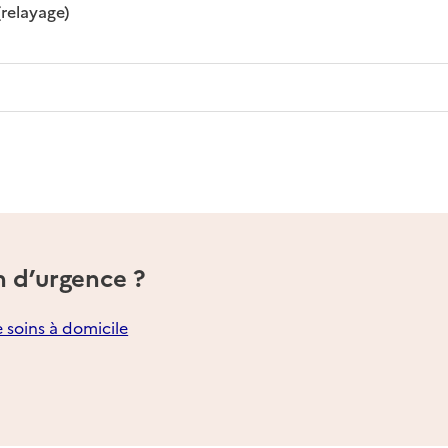
: disponible
: non disponible
(relayage)
n d’urgence ?
e soins à domicile