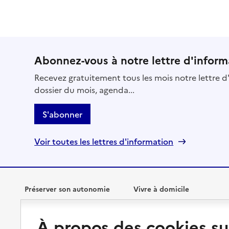
Abonnez-vous à notre lettre d'inform
Recevez gratuitement tous les mois notre lettre d'
dossier du mois, agenda...
S'abonner
Voir toutes les lettres d'information
Préserver son autonomie
Vivre à domicile
À propos des cookies su
Perte d'autonomie : évaluation
Bénéficier d'aide à domicile
et droits