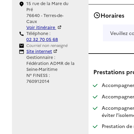
15 rue de la Mare du
Pré
Horaires
76640 - Terres-de-
Caux
Voir itinéraire
Veuillez c
Téléphone :
02 32 70 05 68
Contact
Courriel non renseigné
Site Internet
Site internet
Gestionnaire :
Fédération ADMR de la
Seine-Maritime
Prestations p
N° FINESS :
760912014
Accompagnemen
Accompagnemen
Accompagnement
:
:
éviter l'isole
Prestation de 