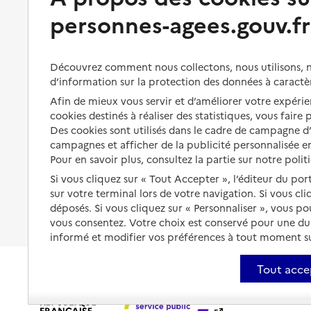
Bénéficier de soins à domicile
personnes-agees.gouv.fr
Aménager son logement et
s'équiper
Aides financières
Préserver son autonomie et sa
Solutions d'accueil temporaire
Découvrez comment nous collectons, nous utilisons, no
santé
d’information sur la protection des données à caractè
Partager son logement
Afin de mieux vous servir et d’améliorer votre expérien
Organiser à l'avance sa propre
protection
cookies destinés à réaliser des statistiques, vous faire
Vivre à domicile avec une
Des cookies sont utilisés dans le cadre de campagne 
maladie ou un handicap
Les mesures de protection
campagnes et afficher de la publicité personnalisée en
Être hospitalisé
Pour en savoir plus, consultez la partie sur notre polit
Les obligations de la famille
Si vous cliquez sur « Tout Accepter », l’éditeur du por
Fin de vie à domicile
À qui s’adresser ?
sur votre terminal lors de votre navigation. Si vous cl
déposés. Si vous cliquez sur « Personnaliser », vous p
Les politiques du grand âge
vous consentez. Votre choix est conservé pour une d
informé et modifier vos préférences à tout moment sur
Tout acce