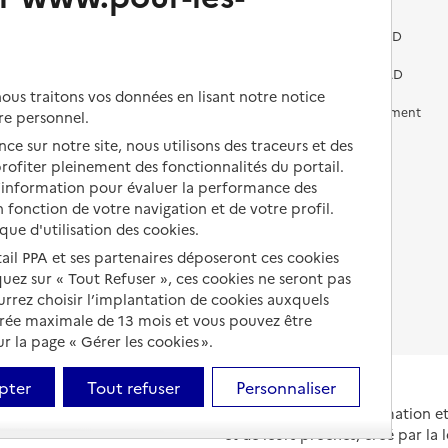
Vivre dans une résidence avec
services pour seniors
Préparer l'entrée en EHPAD
Vivre chez un proche
Aides financières en EHPAD
us traitons vos données en lisant notre notice
Vivre en accueil familial
Prévention, accompagnement
re personnel.
et soins
ce sur notre site, nous utilisons des traceurs et des
Autres solutions de logement
 profiter pleinement des fonctionnalités du portail.
Comprendre les prix en
EHPAD
d’information pour évaluer la performance des
 fonction de votre navigation et de votre profil.
Droits en EHPAD
ique d'utilisation des cookies.
tail PPA et ses partenaires déposeront ces cookies
Fin de vie en EHPAD
iquez sur « Tout Refuser », ces cookies ne seront pas
ourrez choisir l’implantation de cookies auxquels
urée maximale de 13 mois et vous pouvez être
 la page « Gérer les cookies ».
pter
Tout refuser
Personnaliser
Portail national d'information 
et de leurs proches, créé par la l