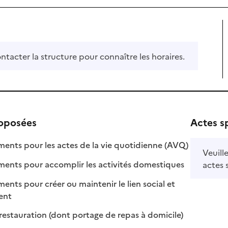
ontacter la structure pour connaître les horaires.
roposées
Actes s
: disponible
: non disponi
ts pour les actes de la vie quotidienne (AVQ)
Veuill
: disponible
: non disponib
ts pour accomplir les activités domestiques
actes 
s pour créer ou maintenir le lien social et
 disponible
 non disponible
ment
: disponible
: non disponibl
restauration (dont portage de repas à domicile)