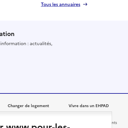
Tous les annuaires
ation
information : actualités,
Changer de logement
Vivre dans un EHPAD
r www.pour-les-
Les questions à se poser
Les différents établissements
médicalisés