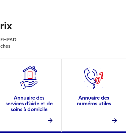
rix
es EHPAD
rches
Annuaire des
Annuaire des
services d’aide et de
numéros utiles
soins à domicile