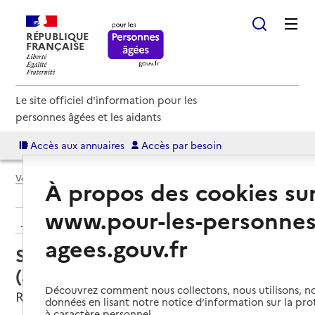
RÉPUBLIQUE
FRANÇAISE
Le site officiel d'information pour les
personnes âgées et les aidants
Accès aux annuaires
Accès par besoin
Voir le fil d’Ariane
À propos des cookies su
www.pour-les-personnes
Retour aux résultats de l'annuaire
agees.gouv.fr
Service autonomie à domicile
(aide) – Junior Séniors services
Découvrez comment nous collectons, nous utilisons, no
Rouen, SEINE-MARITIME
données en lisant notre notice d’information sur la pr
à caractère personnel.