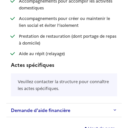
Accompagnements pour accomplir les activités
: disponible
: non disponible
domestiques
Accompagnements pour créer ou maintenir le
: disponible
: non disponible
lien social et éviter l'isolement
Prestation de restauration (dont portage de repas
: disponible
: non disponible
à domicile)
: disponible
: non disponible
Aide au répit (relayage)
Actes spécifiques
Veuillez contacter la structure pour connaître
les actes spécifiques.
Demande d'aide financière