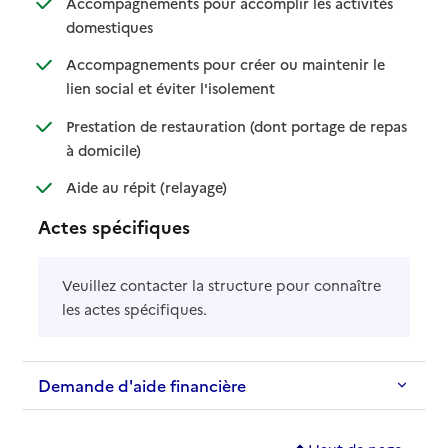
Accompagnements pour accomplir les activités
: disponible
: non disponible
domestiques
Accompagnements pour créer ou maintenir le
: disponible
: non disponible
lien social et éviter l'isolement
Prestation de restauration (dont portage de repas
: disponible
: non disponible
à domicile)
: disponible
: non disponible
Aide au répit (relayage)
Actes spécifiques
Veuillez contacter la structure pour connaître
les actes spécifiques.
Demande d'aide financière