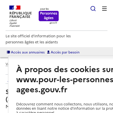
RÉPUBLIQUE
FRANÇAISE
Le site officiel d'information pour les
personnes âgées et les aidants
Accès aux annuaires
Accès par besoin
Voir le fil d’Ariane
À propos des cookies su
www.pour-les-personnes
Retour aux résultats de l'annuaire
agees.gouv.fr
Service autonomie à domicile
(aide) – ADMR
Découvrez comment nous collectons, nous utilisons, no
Montville, SEINE-MARITIME
données en lisant notre notice d’information sur la pr
à caractère personnel.