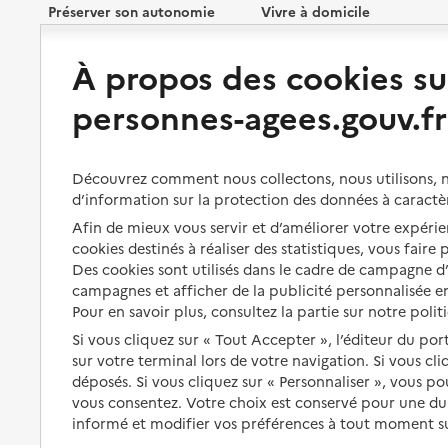
Préserver son autonomie
Vivre à domicile
À propos des cookies su
Perte d'autonomie : évaluation
Bénéficier d'aide à domicile
et droits
personnes-agees.gouv.fr
Bénéficier de soins à domicile
Aménager son logement et
s'équiper
Aides financières
Découvrez comment nous collectons, nous utilisons, no
Préserver son autonomie et sa
Solutions d'accueil temporaire
d’information sur la protection des données à caractè
santé
Partager son logement
Afin de mieux vous servir et d’améliorer votre expérien
Organiser à l'avance sa propre
cookies destinés à réaliser des statistiques, vous faire
protection
Vivre à domicile avec une
Des cookies sont utilisés dans le cadre de campagne 
maladie ou un handicap
campagnes et afficher de la publicité personnalisée en
Les mesures de protection
Pour en savoir plus, consultez la partie sur notre polit
Être hospitalisé
Les obligations de la famille
Si vous cliquez sur « Tout Accepter », l’éditeur du por
Fin de vie à domicile
sur votre terminal lors de votre navigation. Si vous cl
À qui s’adresser ?
déposés. Si vous cliquez sur « Personnaliser », vous p
vous consentez. Votre choix est conservé pour une d
Les politiques du grand âge
informé et modifier vos préférences à tout moment sur