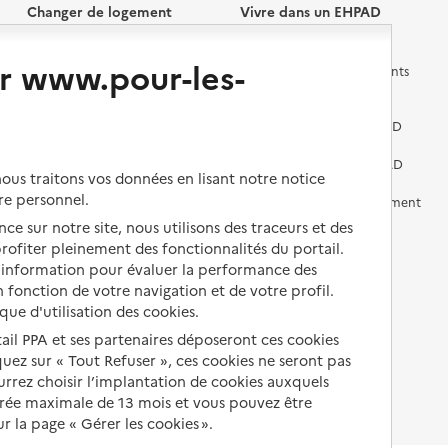
Changer de logement
Vivre dans un EHPAD
r www.pour-les-
Les questions à se poser
Les différents établissements
médicalisés
Vivre dans une résidence avec
services pour seniors
Préparer l'entrée en EHPAD
Vivre chez un proche
Aides financières en EHPAD
us traitons vos données en lisant notre notice
re personnel.
Vivre en accueil familial
Prévention, accompagnement
et soins
ce sur notre site, nous utilisons des traceurs et des
Autres solutions de logement
 profiter pleinement des fonctionnalités du portail.
Comprendre les prix en
d’information pour évaluer la performance des
EHPAD
 fonction de votre navigation et de votre profil.
ique d'utilisation des cookies.
Droits en EHPAD
tail PPA et ses partenaires déposeront ces cookies
Fin de vie en EHPAD
iquez sur « Tout Refuser », ces cookies ne seront pas
ourrez choisir l’implantation de cookies auxquels
urée maximale de 13 mois et vous pouvez être
 la page « Gérer les cookies ».