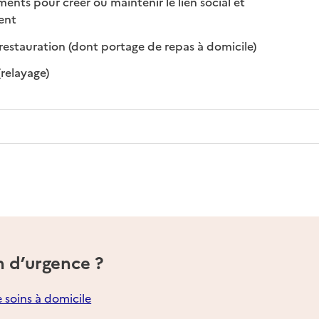
s pour créer ou maintenir le lien social et
 disponible
 non disponible
ment
: disponible
: non disponibl
restauration (dont portage de repas à domicile)
: disponible
: non disponible
(relayage)
n d’urgence ?
e soins à domicile