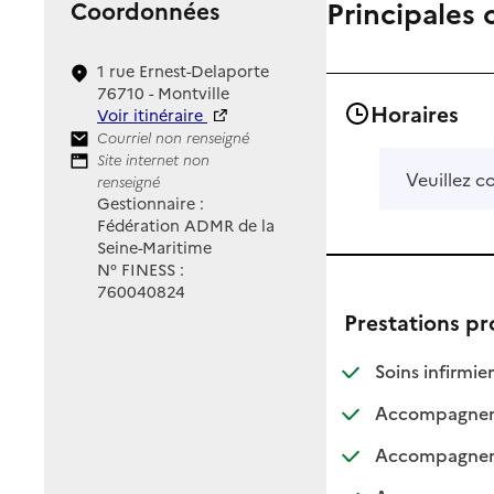
Principales 
Coordonnées
1 rue Ernest-Delaporte
76710 - Montville
Horaires
Voir itinéraire
Contact
Courriel non renseigné
Site Internet
Site internet non
Veuillez c
renseigné
Gestionnaire :
Fédération ADMR de la
Seine-Maritime
N° FINESS :
760040824
Prestations p
: d
: n
Soins infirmier
Accompagnemen
Accompagnemen