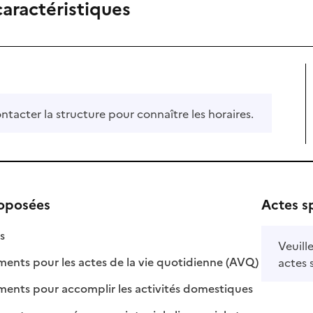
caractéristiques
ontacter la structure pour connaître les horaires.
roposées
Actes s
isponible
on disponible
s
Veuill
: disponible
: non disponi
ts pour les actes de la vie quotidienne (AVQ)
actes 
: disponible
: non disponib
ts pour accomplir les activités domestiques