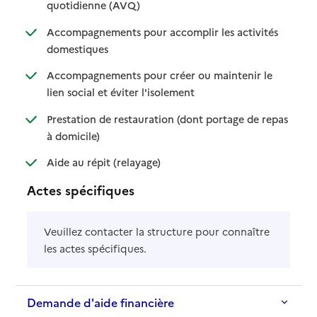
: disponible
: non disponible
quotidienne (AVQ)
Accompagnements pour accomplir les activités
: disponible
: non disponible
domestiques
Accompagnements pour créer ou maintenir le
: disponible
: non disponible
lien social et éviter l'isolement
Prestation de restauration (dont portage de repas
: disponible
: non disponible
à domicile)
: disponible
: non disponible
Aide au répit (relayage)
Actes spécifiques
Veuillez contacter la structure pour connaître
les actes spécifiques.
Demande d'aide financière