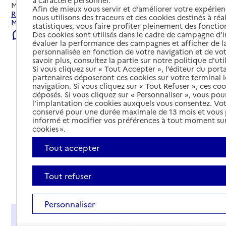
Mis à jour le
23/07/2026
Afin de mieux vous servir et d’améliorer votre expérienc
Rechercher les établissements et services autour de
nous utilisons des traceurs et des cookies destinés à réal
Montville.
statistiques, vous faire profiter pleinement des fonction
Des cookies sont utilisés dans le cadre de campagne d
Signaler une erreur
évaluer la performance des campagnes et afficher de la
personnalisée en fonction de votre navigation et de vot
savoir plus, consultez la partie sur notre politique d'uti
Si vous cliquez sur « Tout Accepter », l’éditeur du porta
partenaires déposeront ces cookies sur votre terminal l
navigation. Si vous cliquez sur « Tout Refuser », ces co
déposés. Si vous cliquez sur « Personnaliser », vous pou
l’implantation de cookies auxquels vous consentez. Vot
conservé pour une durée maximale de 13 mois et vous
informé et modifier vos préférences à tout moment sur
cookies ».
Tout accepter
Tout refuser
Tout déplier
Personnaliser
Présentation