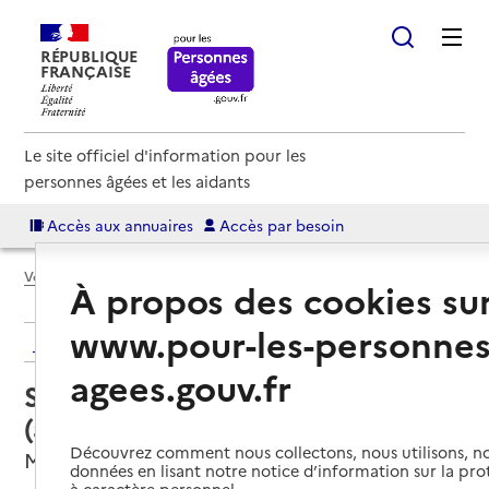
RÉPUBLIQUE
FRANÇAISE
Le site officiel d'information pour les
personnes âgées et les aidants
Accès aux annuaires
Accès par besoin
Voir le fil d’Ariane
À propos des cookies su
www.pour-les-personnes
Retour aux résultats de l'annuaire
agees.gouv.fr
Service autonomie à domicile
(aide) – ADMR la Brotonne
Découvrez comment nous collectons, nous utilisons, no
Montville, SEINE-MARITIME
données en lisant notre notice d’information sur la pr
à caractère personnel.