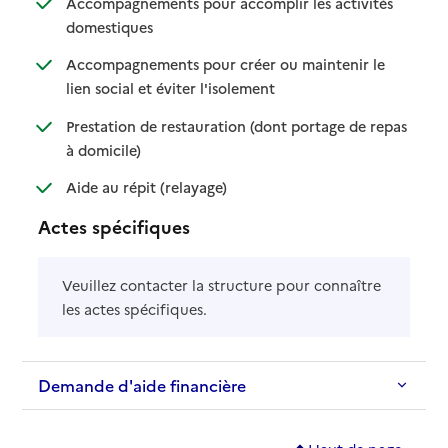
Accompagnements pour accomplir les activités
: disponible
: non disponible
domestiques
Accompagnements pour créer ou maintenir le
: disponible
: non disponible
lien social et éviter l'isolement
Prestation de restauration (dont portage de repas
: disponible
: non disponible
à domicile)
: disponible
: non disponible
Aide au répit (relayage)
Actes spécifiques
Veuillez contacter la structure pour connaître
les actes spécifiques.
Demande d'aide financière