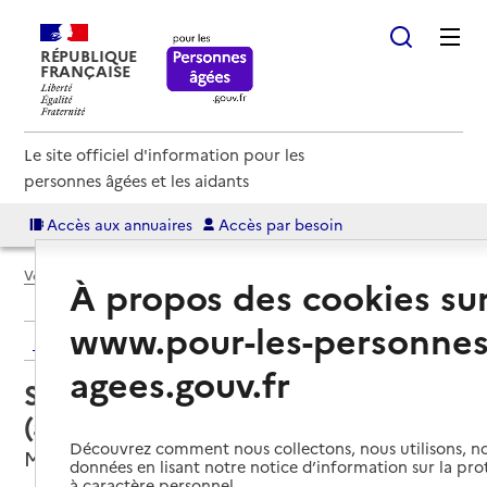
RÉPUBLIQUE
FRANÇAISE
Le site officiel d'information pour les
personnes âgées et les aidants
Accès aux annuaires
Accès par besoin
Voir le fil d’Ariane
À propos des cookies su
www.pour-les-personnes
Retour aux résultats de l'annuaire
agees.gouv.fr
Service autonomie à domicile
(aide) – ADMR de Clères
Découvrez comment nous collectons, nous utilisons, no
Montville, SEINE-MARITIME
données en lisant notre notice d’information sur la pr
à caractère personnel.