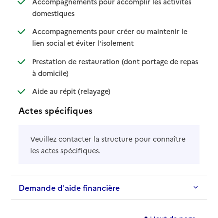
Accompagnements pour accomplir les activités
: disponible
: non disponible
domestiques
Accompagnements pour créer ou maintenir le
: disponible
: non disponible
lien social et éviter l'isolement
Prestation de restauration (dont portage de repas
: disponible
: non disponible
à domicile)
: disponible
: non disponible
Aide au répit (relayage)
Actes spécifiques
Veuillez contacter la structure pour connaître
les actes spécifiques.
Demande d'aide financière