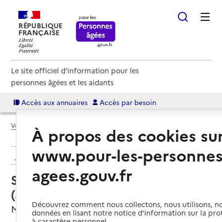
RÉPUBLIQUE
FRANÇAISE
Le site officiel d'information pour les
personnes âgées et les aidants
Accès aux annuaires
Accès par besoin
Voir le fil d’Ariane
À propos des cookies su
www.pour-les-personnes
Retour aux résultats de l'annuaire
agees.gouv.fr
Service autonomie à domicile
(aide) – O2 Le Havre nord
Découvrez comment nous collectons, nous utilisons, no
Montivilliers, SEINE-MARITIME
données en lisant notre notice d’information sur la pr
à caractère personnel.