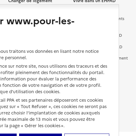
Changer de logement
Vivre dans un EHPAD
r www.pour-les-
Les questions à se poser
Les différents établissements
médicalisés
Vivre dans une résidence avec
services pour seniors
Préparer l'entrée en EHPAD
Vivre chez un proche
Aides financières en EHPAD
us traitons vos données en lisant notre notice
re personnel.
Vivre en accueil familial
Prévention, accompagnement
et soins
ce sur notre site, nous utilisons des traceurs et des
Autres solutions de logement
 profiter pleinement des fonctionnalités du portail.
Comprendre les prix en
d’information pour évaluer la performance des
EHPAD
 fonction de votre navigation et de votre profil.
ique d'utilisation des cookies.
Droits en EHPAD
tail PPA et ses partenaires déposeront ces cookies
Fin de vie en EHPAD
iquez sur « Tout Refuser », ces cookies ne seront pas
ourrez choisir l’implantation de cookies auxquels
urée maximale de 13 mois et vous pouvez être
 la page « Gérer les cookies ».