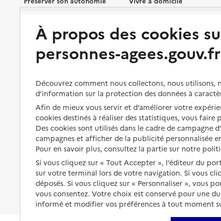
Préserver son autonomie
Vivre à domicile
À propos des cookies su
Perte d'autonomie : évaluation
Bénéficier d'aide à domicile
et droits
personnes-agees.gouv.fr
Bénéficier de soins à domicile
Aménager son logement et
s'équiper
Aides financières
Découvrez comment nous collectons, nous utilisons, no
Préserver son autonomie et sa
Solutions d'accueil temporaire
santé
d’information sur la protection des données à caractè
Partager son logement
Afin de mieux vous servir et d’améliorer votre expérien
Organiser à l'avance sa propre
cookies destinés à réaliser des statistiques, vous faire
protection
Vivre à domicile avec une
Des cookies sont utilisés dans le cadre de campagne 
maladie ou un handicap
campagnes et afficher de la publicité personnalisée en
Les mesures de protection
Pour en savoir plus, consultez la partie sur notre polit
Être hospitalisé
Les obligations de la famille
Si vous cliquez sur « Tout Accepter », l’éditeur du por
Fin de vie à domicile
sur votre terminal lors de votre navigation. Si vous cl
À qui s’adresser ?
déposés. Si vous cliquez sur « Personnaliser », vous p
vous consentez. Votre choix est conservé pour une d
Les politiques du grand âge
informé et modifier vos préférences à tout moment sur