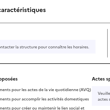
caractéristiques
ontacter la structure pour connaître les horaires.
roposées
Actes s
: disponible
: non disponi
ts pour les actes de la vie quotidienne (AVQ)
Veuill
: disponible
: non disponib
ts pour accomplir les activités domestiques
actes 
s pour créer ou maintenir le lien social et