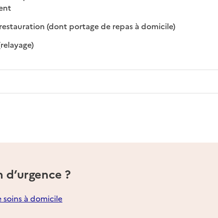
 disponible
 non disponible
ment
: disponible
: non disponibl
restauration (dont portage de repas à domicile)
: disponible
: non disponible
(relayage)
n d’urgence ?
e soins à domicile