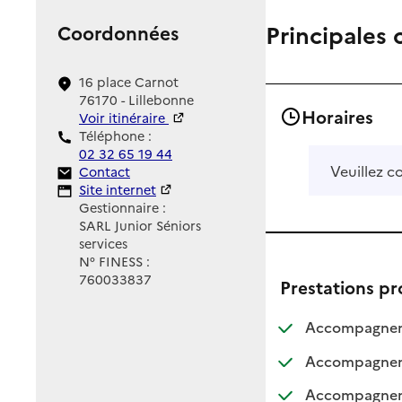
Principales 
Coordonnées
16 place Carnot
76170 - Lillebonne
Horaires
Voir itinéraire
Téléphone :
02 32 65 19 44
Veuillez c
Contact
Contact
Site Internet
Site internet
Gestionnaire :
SARL Junior Séniors
services
N° FINESS :
760033837
Prestations p
Accompagnemen
Accompagnemen
Accompagnement