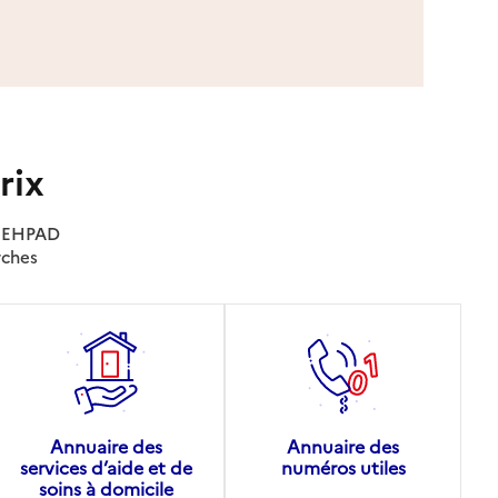
rix
es EHPAD
rches
Annuaire des
Annuaire des
services d’aide et de
numéros utiles
soins à domicile