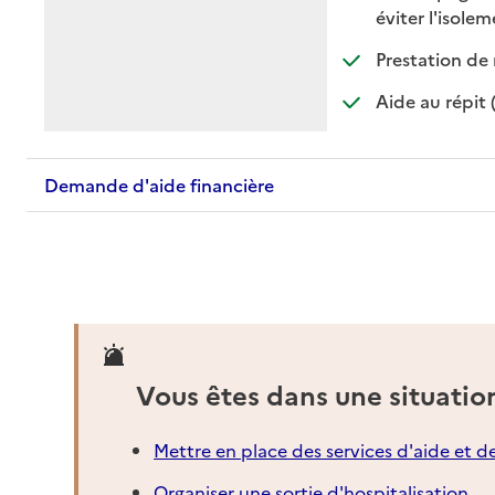
:
:
éviter l'isole
Prestation de 
Aide au répit 
Demande d'aide financière
Vous êtes dans une situatio
Mettre en place des services d'aide et d
Organiser une sortie d'hospitalisation