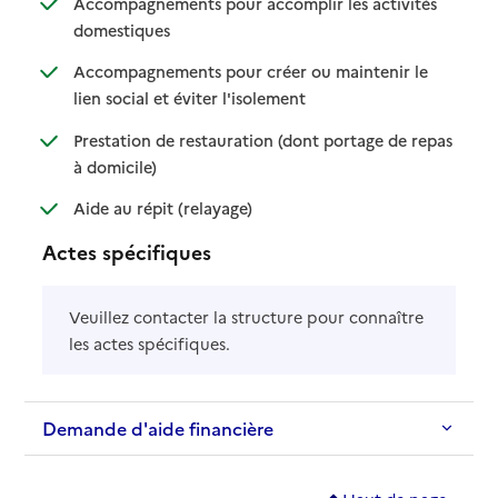
Accompagnements pour accomplir les activités
: disponible
: non disponible
domestiques
Accompagnements pour créer ou maintenir le
: disponible
: non disponible
lien social et éviter l'isolement
Prestation de restauration (dont portage de repas
: disponible
: non disponible
à domicile)
: disponible
: non disponible
Aide au répit (relayage)
Actes spécifiques
Veuillez contacter la structure pour connaître
les actes spécifiques.
Demande d'aide financière