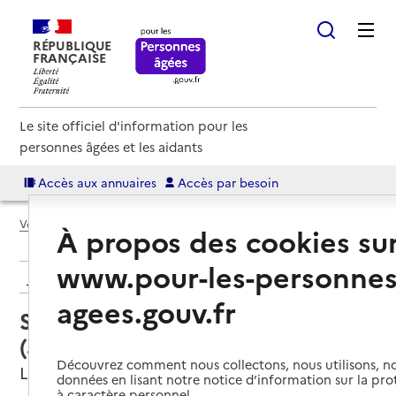
RÉPUBLIQUE
FRANÇAISE
Le site officiel d'information pour les
personnes âgées et les aidants
Accès aux annuaires
Accès par besoin
Voir le fil d’Ariane
À propos des cookies su
www.pour-les-personnes
Retour aux résultats de l'annuaire
agees.gouv.fr
Service autonomie à domicile
(aide) – O2
Découvrez comment nous collectons, nous utilisons, no
Le Havre, SEINE-MARITIME
données en lisant notre notice d’information sur la pr
à caractère personnel.