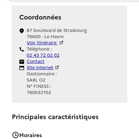
Coordonnées
87 boulevard de Strasbourg
76600 - Le Havre
Voir itinéraire
Téléphone :
02 43 72 02 02
Contact
Contact
Site Internet
Site internet
Gestionnaire :
SARL O2
N° FINESS :
760032102
Principales caractéristiques
Horaires