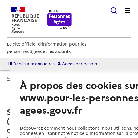
RÉPUBLIQUE
FRANÇAISE
Le site officiel d'information pour les
personnes âgées et les aidants
Accès aux annuaires
Accès par besoin
Voir le fil d’Ariane
À propos des cookies su
www.pour-les-personnes
Retour aux résultats de l'annuaire
agees.gouv.fr
Service autonomie à domicile
(aide) – Association Vivre et
devenir
Découvrez comment nous collectons, nous utilisons, no
données en lisant notre notice d’information sur la pr