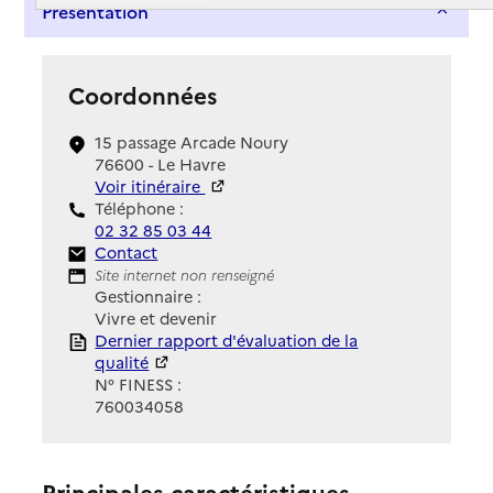
Présentation
Coordonnées
15 passage Arcade Noury
76600 - Le Havre
Voir itinéraire
Téléphone :
02 32 85 03 44
Contact
Contact
Site Internet
Site internet non renseigné
Gestionnaire :
Vivre et devenir
Rapport HAS
Dernier rapport d'évaluation de la
qualité
N° FINESS :
760034058
Principales caractéristiques