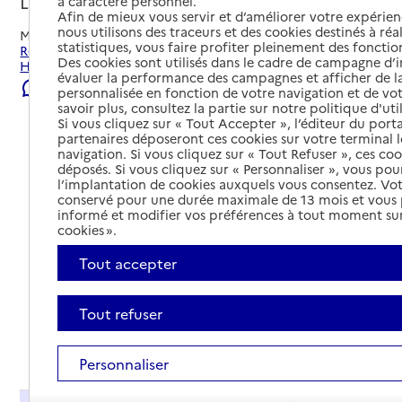
Le Havre, SEINE-MARITIME
à caractère personnel.
Afin de mieux vous servir et d’améliorer votre expérienc
nous utilisons des traceurs et des cookies destinés à réal
Mis à jour le
23/07/2026
statistiques, vous faire profiter pleinement des fonction
Rechercher les établissements et services autour de Le
Des cookies sont utilisés dans le cadre de campagne d
Havre.
évaluer la performance des campagnes et afficher de la
Signaler une erreur
personnalisée en fonction de votre navigation et de vot
savoir plus, consultez la partie sur notre politique d'uti
Si vous cliquez sur « Tout Accepter », l’éditeur du porta
partenaires déposeront ces cookies sur votre terminal l
navigation. Si vous cliquez sur « Tout Refuser », ces co
déposés. Si vous cliquez sur « Personnaliser », vous pou
l’implantation de cookies auxquels vous consentez. Vot
conservé pour une durée maximale de 13 mois et vous
informé et modifier vos préférences à tout moment sur
cookies ».
Tout accepter
Tout refuser
Tout déplier
Personnaliser