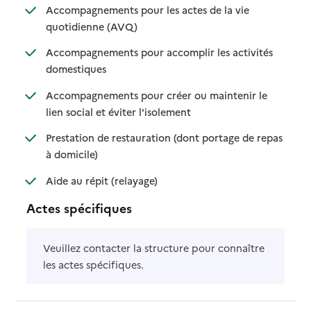
Accompagnements pour les actes de la vie
: disponible
: non disponible
quotidienne (AVQ)
Accompagnements pour accomplir les activités
: disponible
: non disponible
domestiques
Accompagnements pour créer ou maintenir le
: disponible
: non disponible
lien social et éviter l'isolement
Prestation de restauration (dont portage de repas
: disponible
: non disponible
à domicile)
: disponible
: non disponible
Aide au répit (relayage)
Actes spécifiques
Veuillez contacter la structure pour connaître
les actes spécifiques.