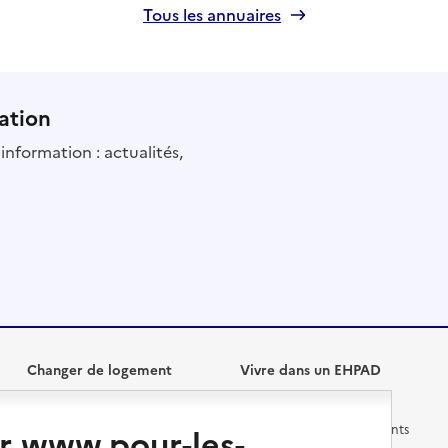
Tous les annuaires
ation
information : actualités,
Changer de logement
Vivre dans un EHPAD
r www.pour-les-
Les questions à se poser
Les différents établissements
médicalisés