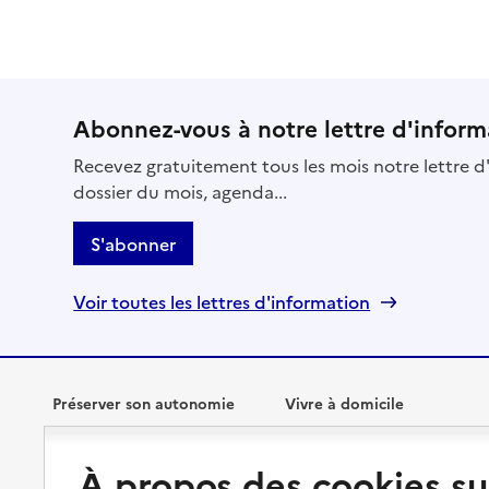
Abonnez-vous à notre lettre d'inform
Recevez gratuitement tous les mois notre lettre d'
dossier du mois, agenda...
S'abonner
Voir toutes les lettres d'information
Préserver son autonomie
Vivre à domicile
À propos des cookies su
Perte d'autonomie : évaluation
Bénéficier d'aide à domicile
et droits