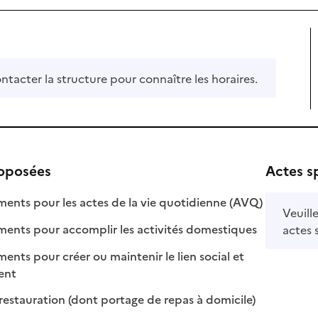
ontacter la structure pour connaître les horaires.
roposées
Actes s
: disponible
: non disponi
ts pour les actes de la vie quotidienne (AVQ)
Veuill
: disponible
: non disponib
ts pour accomplir les activités domestiques
actes 
s pour créer ou maintenir le lien social et
 disponible
 non disponible
ment
: disponible
: non disponibl
restauration (dont portage de repas à domicile)