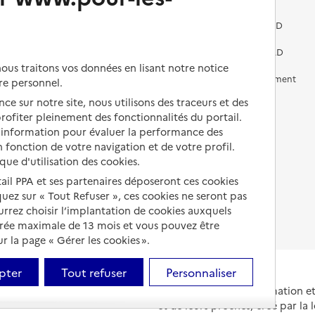
Vivre dans une résidence avec
services pour seniors
Préparer l'entrée en EHPAD
Vivre chez un proche
Aides financières en EHPAD
us traitons vos données en lisant notre notice
Vivre en accueil familial
Prévention, accompagnement
re personnel.
et soins
ce sur notre site, nous utilisons des traceurs et des
Autres solutions de logement
 profiter pleinement des fonctionnalités du portail.
Comprendre les prix en
EHPAD
d’information pour évaluer la performance des
 fonction de votre navigation et de votre profil.
Droits en EHPAD
ique d'utilisation des cookies.
tail PPA et ses partenaires déposeront ces cookies
Fin de vie en EHPAD
iquez sur « Tout Refuser », ces cookies ne seront pas
ourrez choisir l’implantation de cookies auxquels
urée maximale de 13 mois et vous pouvez être
 la page « Gérer les cookies ».
pter
Tout refuser
Personnaliser
Portail national d'information 
et de leurs proches, créé par la l