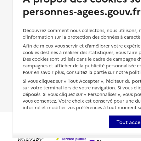
Bénéficier de soins à domicile
personnes-agees.gouv.fr
Aménager son logement et
s'équiper
Aides financières
Préserver son autonomie et sa
Solutions d'accueil temporaire
Découvrez comment nous collectons, nous utilisons, no
santé
d’information sur la protection des données à caractè
Partager son logement
Afin de mieux vous servir et d’améliorer votre expérien
Organiser à l'avance sa propre
protection
cookies destinés à réaliser des statistiques, vous faire
Vivre à domicile avec une
Des cookies sont utilisés dans le cadre de campagne 
maladie ou un handicap
Les mesures de protection
campagnes et afficher de la publicité personnalisée en
Être hospitalisé
Pour en savoir plus, consultez la partie sur notre polit
Les obligations de la famille
Si vous cliquez sur « Tout Accepter », l’éditeur du por
Fin de vie à domicile
À qui s’adresser ?
sur votre terminal lors de votre navigation. Si vous cl
déposés. Si vous cliquez sur « Personnaliser », vous p
Les politiques du grand âge
vous consentez. Votre choix est conservé pour une d
informé et modifier vos préférences à tout moment sur
Tout acce