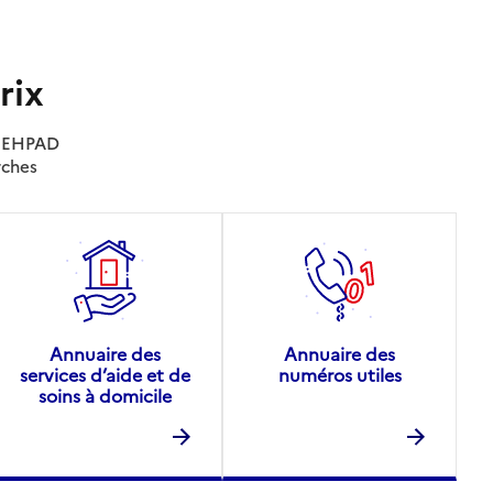
rix
es EHPAD
rches
Annuaire des
Annuaire des
services d’aide et de
numéros utiles
soins à domicile