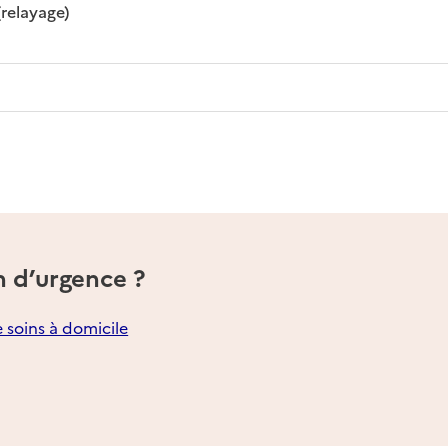
: disponible
: non disponible
(relayage)
n d’urgence ?
e soins à domicile