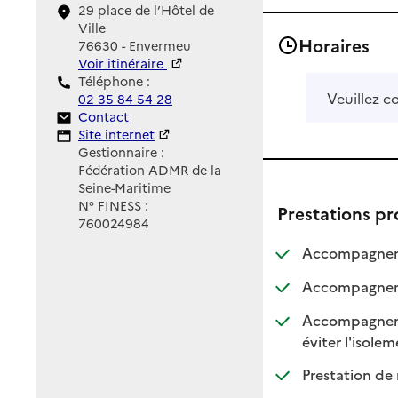
29 place de l’Hôtel de
Ville
Horaires
76630 - Envermeu
Voir itinéraire
Téléphone :
Veuillez c
02 35 84 54 28
Contact
Contact
Site Internet
Site internet
Gestionnaire :
Fédération ADMR de la
Seine-Maritime
N° FINESS :
Prestations p
760024984
Accompagnemen
Accompagnemen
Accompagnement
:
:
éviter l'isole
Prestation de 