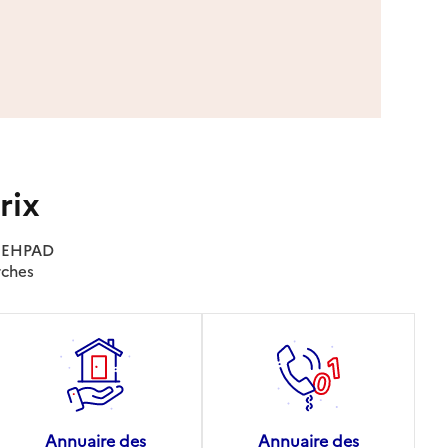
rix
es EHPAD
rches
Annuaire des
Annuaire des