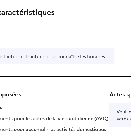
caractéristiques
ontacter la structure pour connaître les horaires.
roposées
Actes s
isponible
on disponible
s
Veuill
: disponible
: non disponi
ts pour les actes de la vie quotidienne (AVQ)
actes 
: disponible
: non disponib
ts pour accomplir les activités domestiques