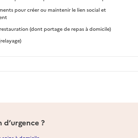
s pour créer ou maintenir le lien social et
 disponible
 non disponible
ment
: disponible
: non disponibl
restauration (dont portage de repas à domicile)
: disponible
: non disponible
(relayage)
n d’urgence ?
e soins à domicile