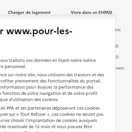
Changer de logement
Vivre dans un EHPAD
r www.pour-les-
Les questions à se poser
Les différents établissements
médicalisés
Vivre dans une résidence avec
services pour seniors
Préparer l'entrée en EHPAD
Vivre chez un proche
Aides financières en EHPAD
us traitons vos données en lisant notre notice
re personnel.
Vivre en accueil familial
Prévention, accompagnement
et soins
ce sur notre site, nous utilisons des traceurs et des
Autres solutions de logement
 profiter pleinement des fonctionnalités du portail.
Comprendre les prix en
d’information pour évaluer la performance des
EHPAD
 fonction de votre navigation et de votre profil.
ique d'utilisation des cookies.
Droits en EHPAD
tail PPA et ses partenaires déposeront ces cookies
Fin de vie en EHPAD
iquez sur « Tout Refuser », ces cookies ne seront pas
ourrez choisir l’implantation de cookies auxquels
urée maximale de 13 mois et vous pouvez être