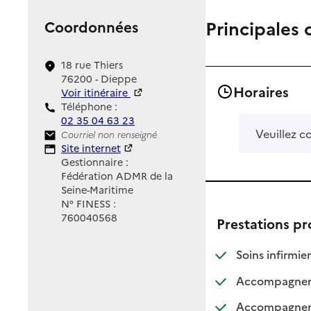
Principales 
Coordonnées
18 rue Thiers
76200 - Dieppe
Horaires
Voir itinéraire
Téléphone :
02 35 04 63 23
Veuillez c
Contact
Courriel non renseigné
Site Internet
Site internet
Gestionnaire :
Fédération ADMR de la
Seine-Maritime
N° FINESS :
760040568
Prestations p
: d
: n
Soins infirmier
Accompagnemen
Accompagnemen