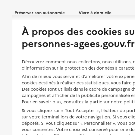
Préserver son autonomie
Vivre à domicile
À propos des cookies su
Perte d'autonomie : évaluation
Bénéficier d'aide à domicile
et droits
personnes-agees.gouv.fr
Bénéficier de soins à domicile
Aménager son logement et
s'équiper
Aides financières
Découvrez comment nous collectons, nous utilisons, no
Préserver son autonomie et sa
Solutions d'accueil temporaire
d’information sur la protection des données à caractè
santé
Partager son logement
Afin de mieux vous servir et d’améliorer votre expérien
Organiser à l'avance sa propre
cookies destinés à réaliser des statistiques, vous faire
protection
Vivre à domicile avec une
Des cookies sont utilisés dans le cadre de campagne 
maladie ou un handicap
campagnes et afficher de la publicité personnalisée en
Les mesures de protection
Pour en savoir plus, consultez la partie sur notre polit
Être hospitalisé
Les obligations de la famille
Si vous cliquez sur « Tout Accepter », l’éditeur du por
Fin de vie à domicile
sur votre terminal lors de votre navigation. Si vous cl
À qui s’adresser ?
déposés. Si vous cliquez sur « Personnaliser », vous p
vous consentez. Votre choix est conservé pour une d
Les politiques du grand âge